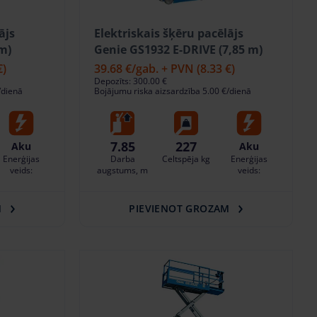
ājs
Elektriskais šķēru pacēlājs
m)
Genie GS1932 E-DRIVE (7,85 m)
€)
39.68 €
/gab. + PVN
(8.33 €)
Depozīts: 300.00 €
/dienā
Bojājumu riska aizsardzība 5.00 €/dienā
7.85
227
Aku
Aku
Enerģijas
Darba
Celtspēja kg
Enerģijas
veids:
augstums, m
veids:
M
PIEVIENOT GROZAM