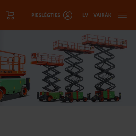
PIESLĒGTIES
LV
VAIRĀK