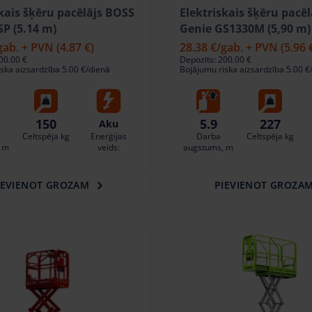
skais šķēru pacēlājs BOSS
Elektriskais šķēru pacēl
P (5.14 m)
Genie GS1330M (5,90 m)
gab. + PVN
(4.87 €)
28.38 €
/gab. + PVN
(5.96 
00.00 €
Depozīts: 200.00 €
ska aizsardzība 5.00 €/dienā
Bojājumu riska aizsardzība 5.00 €
150
5.9
227
Aku
Celtspēja kg
Enerģijas
Darba
Celtspēja kg
 m
veids:
augstums, m
IEVIENOT GROZAM
PIEVIENOT GROZA