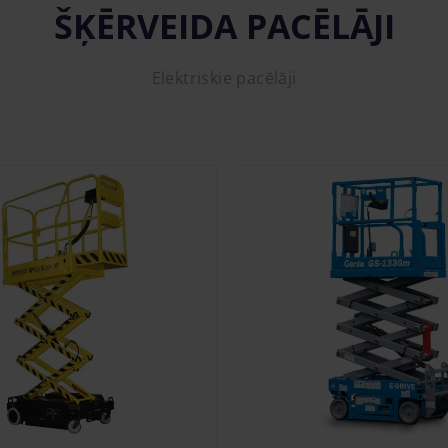
ŠĶĒRVEIDA PACĒLĀJI
Elektriskie pacēlāji