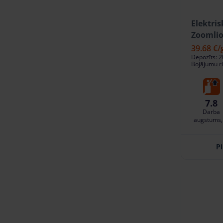
Elektris
Zoomlio
39.68 €
/
Depozīts: 2
Bojājumu ri
7.8
Darba
augstums,
P