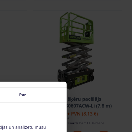
Par
ājs
Elektriskais šķēru pacēlājs
Zoomlion ZS0607ACW-Li (7.8 m)
 €)
38.71 €
/gab. + PVN
(8.13 €)
Depozīts: 300.00 €
/dienā
Bojājumu riska aizsardzība 5.00 €/dienā
cijas un analizētu mūsu