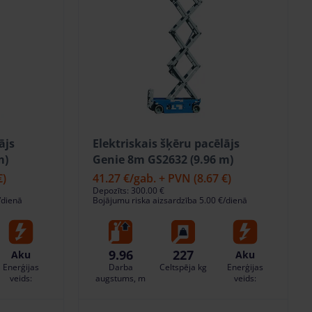
ājs
Elektriskais šķēru pacēlājs
m)
Genie 8m GS2632 (9.96 m)
€)
41.27 €
/gab. + PVN
(8.67 €)
Depozīts: 300.00 €
/dienā
Bojājumu riska aizsardzība 5.00 €/dienā
9.96
227
Aku
Aku
Enerģijas
Darba
Celtspēja kg
Enerģijas
veids:
augstums, m
veids: