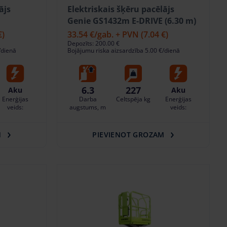
ājs
Elektriskais šķēru pacēlājs
Genie GS1432m E-DRIVE (6.30 m)
€)
33.54 €
/gab. + PVN
(7.04 €)
Depozīts: 200.00 €
/dienā
Bojājumu riska aizsardzība 5.00 €/dienā
6.3
227
Aku
Aku
Enerģijas
Darba
Celtspēja kg
Enerģijas
veids:
augstums, m
veids:
M
PIEVIENOT GROZAM