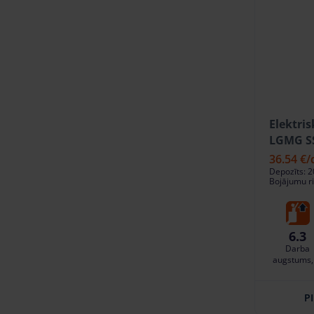
Elektris
LGMG SS
36.54 €
/
Depozīts: 2
Bojājumu ri
6.3
Darba
augstums,
P