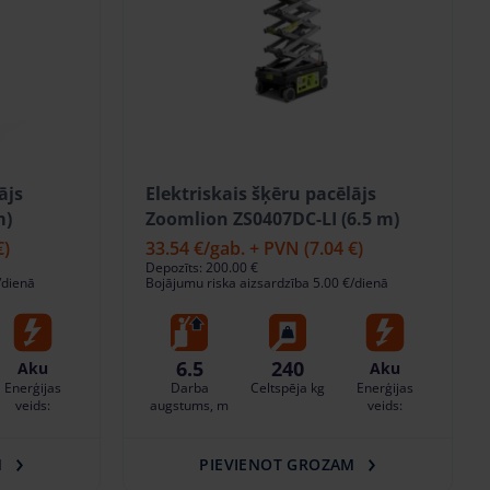
ājs
Elektriskais šķēru pacēlājs
m)
Zoomlion ZS0407DC-LI (6.5 m)
€)
33.54 €
/gab. + PVN
(7.04 €)
Depozīts: 200.00 €
/dienā
Bojājumu riska aizsardzība 5.00 €/dienā
6.5
240
Aku
Aku
Enerģijas
Darba
Celtspēja kg
Enerģijas
veids:
augstums, m
veids:
M
PIEVIENOT GROZAM