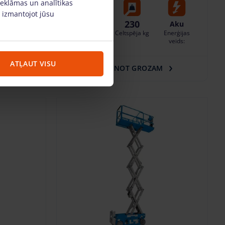
reklāmas un analītikas
, izmantojot jūsu
7.8
230
Aku
Aku
Enerģijas
Darba
Celtspēja kg
Enerģijas
veids:
augstums, m
veids:
ATĻAUT VISU
M
PIEVIENOT GROZAM