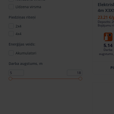
Elektri
Līdzena virsma
4m X3XS
23.21 €
/
Piedziņas riteņi
Depozīts: 2
Bojājumu ri
2x4
4x4
Enerģijas veids:
5.14
Darba
Akumulatori
augstums,
Darba augstums, m
P