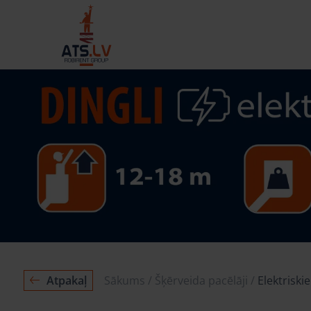
Atpakaļ
Sākums
Šķērveida pacēlāji
Elektriskie