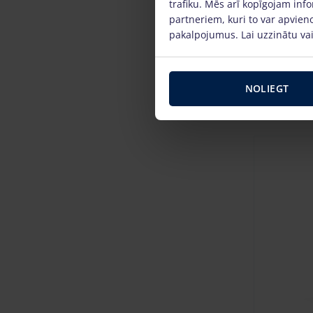
trafiku. Mēs arī kopīgojam info
partneriem, kuri to var apvieno
6.6
pakalpojumus. Lai uzzinātu vai
Darba
augstums,
NOLIEGT
P