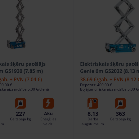
kais šķēru pacēlājs
Elektriskais šķēru pacēl
m GS1930 (7.85 m)
Genie 6m GS2032 (8.13 
gab. + PVN
(7.04 €)
38.69 €
/gab. + PVN
(8.12 
00.00 €
Depozīts: 400.00 €
ska aizsardzība 5.00 €/dienā
Bojājumu riska aizsardzība 5.00 €
227
8.13
363
Aku
Celtspēja kg
Enerģijas
Darba
Celtspēja kg
 m
veids:
augstums, m