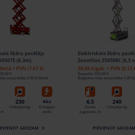
kais šķēru pacēlājs
Elektriskais šķēru pacēl
0507E (6.3m)
Zoomlion ZS0508C (6,5 
dienā + PVN
(7.67 €)
38.69 €
/gab. + PVN
(8.12 
00.00 €
Depozīts: 300.00 €
ska aizsardzība 5.00 €/dienā
Bojājumu riska aizsardzība 5.00 €
230
6.5
240
Aku
Celtspēja kg
Enerģijas
Darba
Celtspēja kg
 m
veids:
augstums, m
IEVIENOT GROZAM
PIEVIENOT GROZA