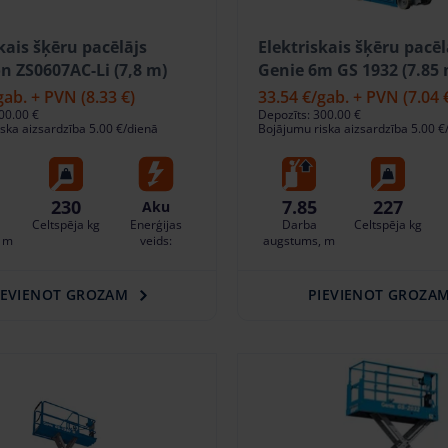
kais šķēru pacēlājs
Elektriskais šķēru pacēl
n ZS0607AC-Li (7,8 m)
Genie 6m GS 1932 (7.85 
gab. + PVN
(8.33 €)
33.54 €
/gab. + PVN
(7.04 
00.00 €
Depozīts: 300.00 €
ska aizsardzība 5.00 €/dienā
Bojājumu riska aizsardzība 5.00 €
230
7.85
227
Aku
Celtspēja kg
Enerģijas
Darba
Celtspēja kg
 m
veids:
augstums, m
IEVIENOT GROZAM
PIEVIENOT GROZA