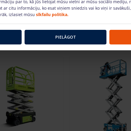
rmāciju par to, kā jūs lietojat mūsu vietni ar mūsu sociālo mediju, 
t ar citu informāciju, ko esat viņiem sniedzis vai ko viņi ir savākuši
272
7.8
230
Aku
rāk, izlasiet mūsu
sīkfailu politika.
Celtspēja kg
Enerģijas
Darba
Celtspēja kg
 m
veids:
augstums, m
PIELĀGOT
IEVIENOT GROZAM
PIEVIENOT GROZA