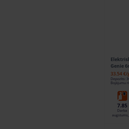
Elektris
Genie 6
33.54 €
/
Depozīts: 3
Bojājumu ri
7.85
Darba
augstums,