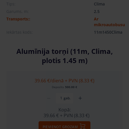
Tips:
Clima
Garums, m:
2.5
Transports::
Ar
mikroautobusu
Iekārtas kods:
11m1450Clima
Alumīnija torņi (11m, Clima,
plotis 1.45 m)
39.66 €
/dienā + PVN (8.33 €)
Depozīts
500.00 €
gab.
Kopā:
39.66 €
+ PVN (8.33 €)
PIEVIENOT GROZAM