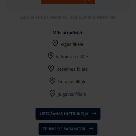
Gala cena būs redzama, kad būsiet pieslēdzies!
Mūs atradīsiet:
Rīgas filiāle
Valmieras filiāle
Rēzeknes filiāle
Liepājas filiāle
Jelgavas filiāle
LIETOŠANAS INSTRUKCIJA
TEHNISKIE PARAMETRI