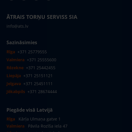
ĀTRAIS TORŅU SERVISS SIA
info@ats.lv
Sazināsimies
Rīga
+371 25779555
Valmiera
+371 25555600
Rēzekne
+371 25442455
Liepāja
+371 25151121
Jelgava
+371 25451111
Jēkabpils
+371 28674444
Piegāde visā Latvijā
Rīga
Kārļa Ulmaņa gatve 1
Valmiera
Pāvila Rozīša iela 47