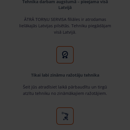
Tehnika darbam augstumā – pieejama visā
Latvijā
ĀTRĀ TORŅU SERVISA filiāles ir atrodamas
lielākajās Latvijas pilsētās. Tehniku piegādājam
visā Latvijā.
Tikai labi zināmu ražotāju tehnika
Šeit jūs atradīsiet laikā pārbaudītu un tirgū
atzītu tehniku no zināmākajiem ražotājiem.