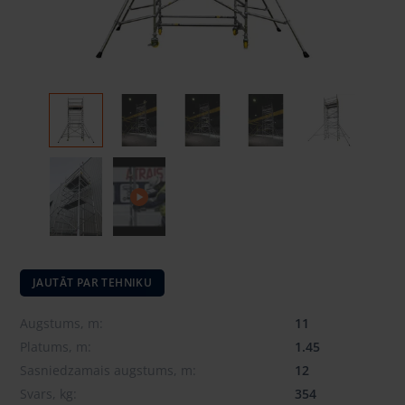
JAUTĀT PAR TEHNIKU
Augstums, m:
11
Platums, m:
1.45
Sasniedzamais augstums, m:
12
Svars, kg:
354