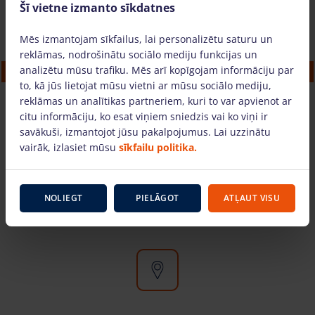
Šī vietne izmanto sīkdatnes
Mēs izmantojam sīkfailus, lai personalizētu saturu un
reklāmas, nodrošinātu sociālo mediju funkcijas un
analizētu mūsu trafiku. Mēs arī kopīgojam informāciju par
Alumīnija torņi (12m, Clima, plotis 1.45 m)
to, kā jūs lietojat mūsu vietni ar mūsu sociālo mediju,
43.26 €
/dienā + PVN
(9.08 €)
reklāmas un analītikas partneriem, kuri to var apvienot ar
citu informāciju, ko esat viņiem sniedzis vai ko viņi ir
savākuši, izmantojot jūsu pakalpojumus. Lai uzzinātu
PIEVIENOT GROZAM
vairāk, izlasiet mūsu
sīkfailu politika.
NOLIEGT
PIELĀGOT
ATĻAUT VISU
Kāpēc izvēlēties mūs?