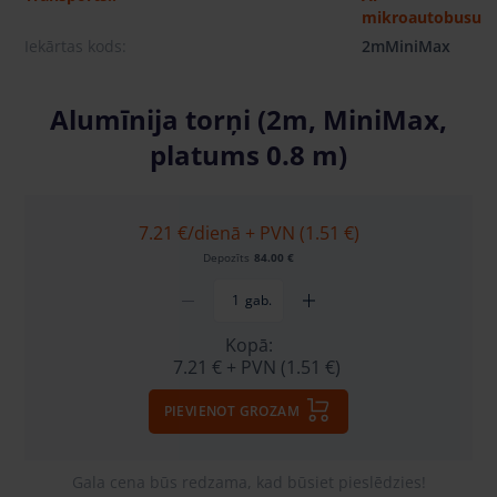
mikroautobusu
Iekārtas kods:
2mMiniMax
Alumīnija torņi (2m, MiniMax,
platums 0.8 m)
7.21 €
/dienā + PVN (1.51 €)
Depozīts
84.00 €
gab.
Kopā:
7.21 €
+ PVN (1.51 €)
PIEVIENOT GROZAM
Gala cena būs redzama, kad būsiet pieslēdzies!