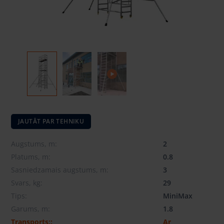
JAUTĀT PAR TEHNIKU
Augstums, m:
2
Platums, m:
0.8
Sasniedzamais augstums, m:
3
Svars, kg:
29
Tips:
MiniMax
Garums, m:
1.8
Transports::
Ar