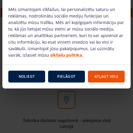
Alumīnija torņi (4m, MiniMax, platums 0.7
Mēs izmantojam sīkfailus, lai personalizētu saturu un
m)
reklāmas, nodrošinātu sociālo mediju funkcijas un
analizētu mūsu trafiku. Mēs arī kopīgojam informāciju par
14.42 €
/dienā + PVN
(3.03 €)
to, kā jūs lietojat mūsu vietni ar mūsu sociālo mediju,
reklāmas un analītikas partneriem, kuri to var apvienot ar
citu informāciju, ko esat viņiem sniedzis vai ko viņi ir
PIEVIENOT GROZAM
savākuši, izmantojot jūsu pakalpojumus. Lai uzzinātu
vairāk, izlasiet mūsu
sīkfailu politika.
Kāpēc izvēlēties mūs?
NOLIEGT
PIELĀGOT
ATĻAUT VISU
Tehnika darbam augstumā – pieejama visā
Latvijā