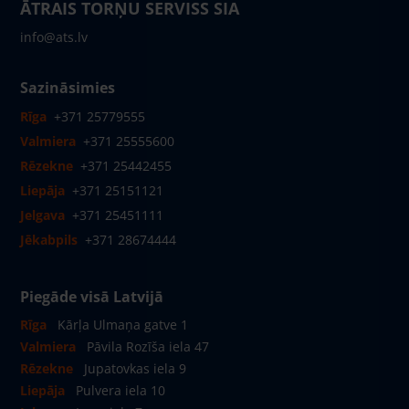
ĀTRAIS TORŅU SERVISS SIA
info@ats.lv
Sazināsimies
Rīga
+371 25779555
Valmiera
+371 25555600
Rēzekne
+371 25442455
Liepāja
+371 25151121
Jelgava
+371 25451111
Jēkabpils
+371 28674444
Piegāde visā Latvijā
Rīga
Kārļa Ulmaņa gatve 1
Valmiera
Pāvila Rozīša iela 47
Rēzekne
Jupatovkas iela 9
Liepāja
Pulvera iela 10