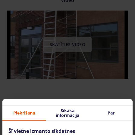
Video
SKATĪTIES VIDEO
Mēs arī piedāvājam
Sīkāka
Piekrišana
Par
informācija
Šī vietne izmanto sīkdatnes