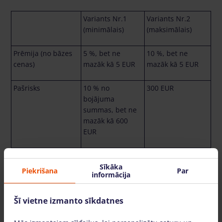
Variants Nr.1
Variants Nr.2
(minimālais)
(maksimālais)
Prēmija (no bāzes
5 %, bet ne
10 %, bet ne
cenas)
mazāk kā 5 EUR
mazāk kā 5 EUR
Pašrisks
10 % no
300 EUR
bojājuma
summas, bet ne
mazāk kā 600
EUR
Administrācijas
90 EUR
90 EUR
maksa bojājuma
Sīkāka
Piekrišana
Par
informācija
gadījumā
Šī vietne izmanto sīkdatnes