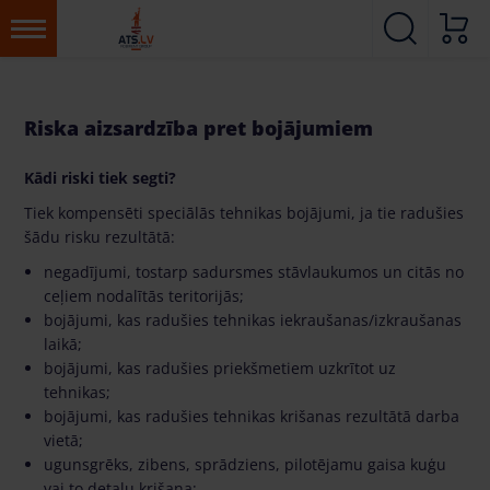
Riska aizsardzība pret bojājumiem
Kādi riski tiek segti?
Tiek kompensēti speciālās tehnikas bojājumi, ja tie radušies
šādu risku rezultātā:
negadījumi, tostarp sadursmes stāvlaukumos un citās no
ceļiem nodalītās teritorijās;
bojājumi, kas radušies tehnikas iekraušanas/izkraušanas
laikā;
bojājumi, kas radušies priekšmetiem uzkrītot uz
tehnikas;
bojājumi, kas radušies tehnikas krišanas rezultātā darba
vietā;
ugunsgrēks, zibens, sprādziens, pilotējamu gaisa kuģu
vai to detaļu krišana;