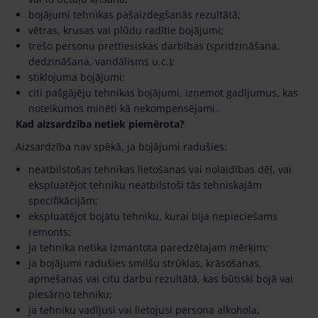
bojājumi tehnikas pašaizdegšanās rezultātā;
vētras, krusas vai plūdu radītie bojājumi;
trešo personu prettiesiskas darbības (spridzināšana,
dedzināšana, vandālisms u.c.);
stiklojuma bojājumi;
citi pašgājēju tehnikas bojājumi, izņemot gadījumus, kas
noteikumos minēti kā nekompensējami.
Kad aizsardzība netiek piemērota?
Aizsardzība nav spēkā, ja bojājumi radušies:
neatbilstošas tehnikas lietošanas vai nolaidības dēļ, vai
ekspluatējot tehniku neatbilstoši tās tehniskajām
specifikācijām;
ekspluatējot bojātu tehniku, kurai bija nepieciešams
remonts;
ja tehnika netika izmantota paredzētajam mērķim;
ja bojājumi radušies smilšu strūklas, krāsošanas,
apmešanas vai citu darbu rezultātā, kas būtiski bojā vai
piesārņo tehniku;
ja tehniku vadījusi vai lietojusi persona alkohola,