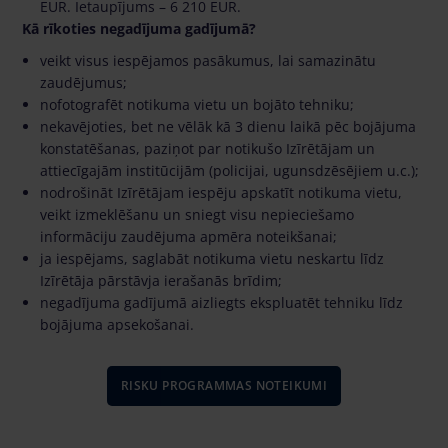
EUR. Ietaupījums – 6 210 EUR.
Kā rīkoties negadījuma gadījumā?
veikt visus iespējamos pasākumus, lai samazinātu
zaudējumus;
nofotografēt notikuma vietu un bojāto tehniku;
nekavējoties, bet ne vēlāk kā 3 dienu laikā pēc bojājuma
konstatēšanas, paziņot par notikušo Izīrētājam un
attiecīgajām institūcijām (policijai, ugunsdzēsējiem u.c.);
nodrošināt Izīrētājam iespēju apskatīt notikuma vietu,
veikt izmeklēšanu un sniegt visu nepieciešamo
informāciju zaudējuma apmēra noteikšanai;
ja iespējams, saglabāt notikuma vietu neskartu līdz
Izīrētāja pārstāvja ierašanās brīdim;
negadījuma gadījumā aizliegts ekspluatēt tehniku līdz
bojājuma apsekošanai.
RISKU PROGRAMMAS NOTEIKUMI