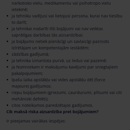
narkotisko vielu, medikamentu vai psihotropo vielu
ietekmē;
ja tehniku vadījusi vai lietojusi persona, kurai nav tiesību
to darīt;
ja tehnikai nodarīti tīši bojājumi vai nav veiktas
saprātīgas darbības tās aizsardzībai;
ja bojājums netiek pienācīgi un savlaicīgi paziņots
Izīrētājam un kompetentajām iestādēm;
zādzības gadījumā;
ja tehnika izmantota purvā, uz ledus vai pazemē;
ja Nomniekam ir maksājumu kavējumi par sniegtajiem
pakalpojumiem;
īpašu laika apstākļu vai vides apstākļu dēļ (force
majeure) gadījumos;
riepu bojājumiem (griezumi, caurdurumi, plīsumi vai citi
mehāniski defekti);
citos noteikumos paredzētajos gadījumos.
Cik maksā riska aizsardzība pret bojājumiem?
Ir pieejamas vairākas iespējas: