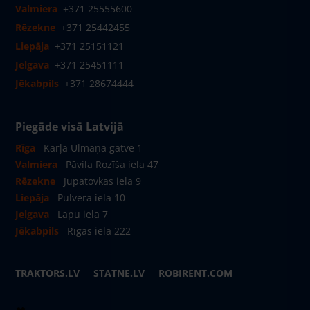
Valmiera
+371 25555600
Rēzekne
+371 25442455
Liepāja
+371 25151121
Jelgava
+371 25451111
Jēkabpils
+371 28674444
Piegāde visā Latvijā
Rīga
Kārļa Ulmaņa gatve 1
Valmiera
Pāvila Rozīša iela 47
Rēzekne
Jupatovkas iela 9
Liepāja
Pulvera iela 10
Jelgava
Lapu iela 7
Jēkabpils
Rīgas iela 222
TRAKTORS.LV
STATNE.LV
ROBIRENT.COM