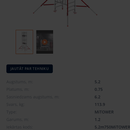
JAUTĀT PAR TEHNIKU
Augstums, m:
5.2
Platums, m:
0.75
Sasniedzams augstums, m:
6.2
Svars, kg:
113.9
Type:
MiTOWER
Garums, m:
1.2
Iekārtas kods:
5.2m750MiTOWE