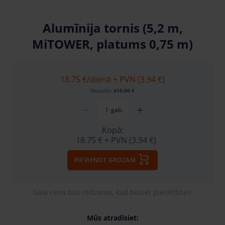
Alumīnija tornis (5,2 m,
MiTOWER, platums 0,75 m)
18.75 €
/dienā + PVN (3.94 €)
Depozīts
410.00 €
gab.
Kopā:
18.75 €
+ PVN (3.94 €)
PIEVIENOT GROZAM
Gala cena būs redzama, kad būsiet pieslēdzies!
Mūs atradīsiet: