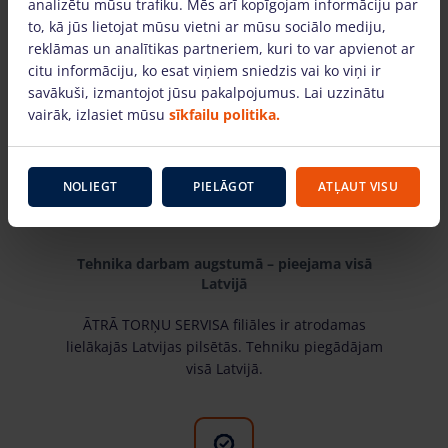
PIEVIENOT GROZAM
analizētu mūsu trafiku. Mēs arī kopīgojam informāciju par
to, kā jūs lietojat mūsu vietni ar mūsu sociālo mediju,
reklāmas un analītikas partneriem, kuri to var apvienot ar
citu informāciju, ko esat viņiem sniedzis vai ko viņi ir
savākuši, izmantojot jūsu pakalpojumus. Lai uzzinātu
Kāpēc izvēlēties mūs?
vairāk, izlasiet mūsu
sīkfailu politika.
NOLIEGT
PIELĀGOT
ATĻAUT VISU
Tehnika darbam augstumā – pieejama visā
Latvijā
ĀTRĀ TORŅU SERVISA filiāles ir atrodamas
lielākajās Latvijas pilsētās. Tehniku piegādājam
visā Latvijā.