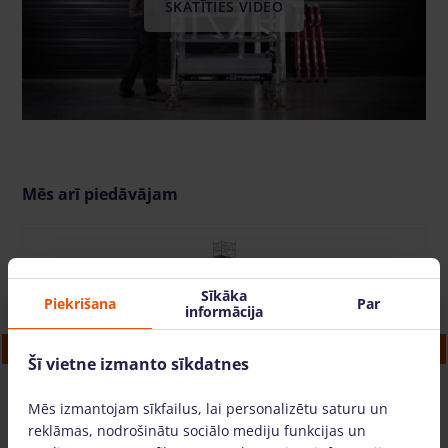
SKATĪTIES VIDEO
Mēs arī piedāvājam
Sīkāka
Piekrišana
Par
informācija
Alumīnija tornis (3,2 m, MiTOWER, platums
0,75 m)
Šī vietne izmanto sīkdatnes
11.54 €
/dienā + PVN
(2.42 €)
Mēs izmantojam sīkfailus, lai personalizētu saturu un
reklāmas, nodrošinātu sociālo mediju funkcijas un