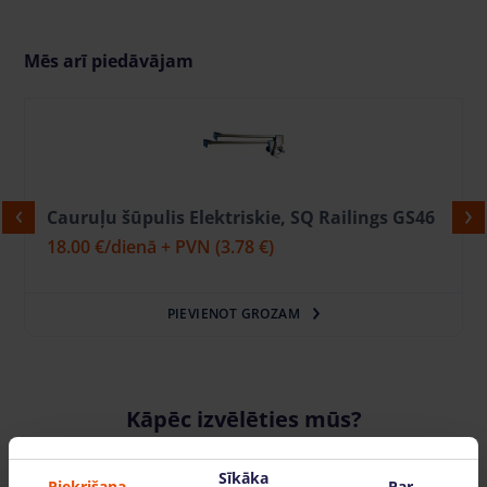
Mēs arī piedāvājam
Cauruļu šūpulis Elektriskie, SQ Railings GS46
18.00 €
/dienā + PVN
(3.78 €)
PIEVIENOT GROZAM
Kāpēc izvēlēties mūs?
Sīkāka
Piekrišana
Par