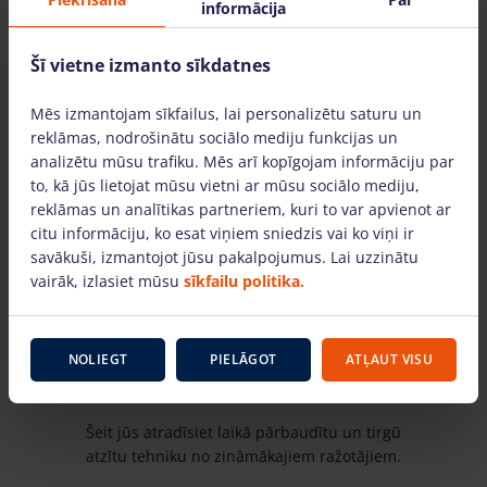
informācija
Šī vietne izmanto sīkdatnes
Tehnika darbam augstumā – pieejama visā
Mēs izmantojam sīkfailus, lai personalizētu saturu un
Latvijā
reklāmas, nodrošinātu sociālo mediju funkcijas un
analizētu mūsu trafiku. Mēs arī kopīgojam informāciju par
ĀTRĀ TORŅU SERVISA filiāles ir atrodamas
to, kā jūs lietojat mūsu vietni ar mūsu sociālo mediju,
lielākajās Latvijas pilsētās. Tehniku piegādājam
reklāmas un analītikas partneriem, kuri to var apvienot ar
visā Latvijā.
citu informāciju, ko esat viņiem sniedzis vai ko viņi ir
savākuši, izmantojot jūsu pakalpojumus. Lai uzzinātu
vairāk, izlasiet mūsu
sīkfailu politika.
NOLIEGT
PIELĀGOT
ATĻAUT VISU
Tikai labi zināmu ražotāju tehnika
Šeit jūs atradīsiet laikā pārbaudītu un tirgū
atzītu tehniku no zināmākajiem ražotājiem.