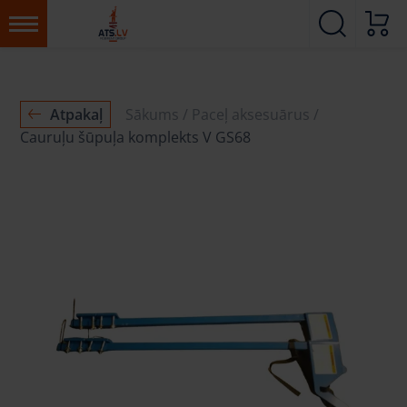
Atpakaļ
Sākums
Paceļ aksesuārus
Cauruļu šūpuļa komplekts V GS68