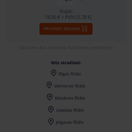
Kopā:
18.00 €
+ PVN (3.78 €)
PIEVIENOT GROZAM
Gala cena būs redzama, kad būsiet pieslēdzies!
Mūs atradīsiet:
Rīgas filiāle
Valmieras filiāle
Rēzeknes filiāle
Liepājas filiāle
Jelgavas filiāle