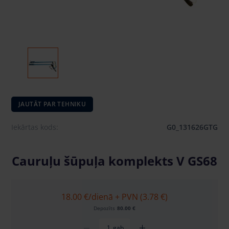
JAUTĀT PAR TEHNIKU
Iekārtas kods:
G0_131626GTG
Cauruļu šūpuļa komplekts V GS68
18.00 €
/dienā + PVN (3.78 €)
Depozīts
80.00 €
gab.