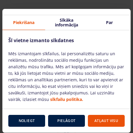
Sīkāka
Piekrišana
Par
informācija
Kāpēc izvēlēties mūs?
Šī vietne izmanto sīkdatnes
Mēs izmantojam sīkfailus, lai personalizētu saturu un
reklāmas, nodrošinātu sociālo mediju funkcijas un
analizētu mūsu trafiku. Mēs arī kopīgojam informāciju par
to, kā jūs lietojat mūsu vietni ar mūsu sociālo mediju,
Tehnika darbam augstumā – pieejama visā
reklāmas un analītikas partneriem, kuri to var apvienot ar
Latvijā
citu informāciju, ko esat viņiem sniedzis vai ko viņi ir
savākuši, izmantojot jūsu pakalpojumus. Lai uzzinātu
ĀTRĀ TORŅU SERVISA filiāles ir atrodamas
vairāk, izlasiet mūsu
sīkfailu politika.
lielākajās Latvijas pilsētās. Tehniku piegādājam
visā Latvijā.
NOLIEGT
PIELĀGOT
ATĻAUT VISU