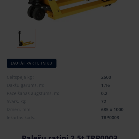
JAUTĀT PAR TEHNIKU
Celtspēja kg :
2500
Dakšu garums, m:
1.16
Pacelšanas augstums, m:
0.2
Svars, kg:
72
Izmēri, mm:
685 x 1000
Iekārtas kods:
TRP0003
Palešu ratiņi 2.5t TRP0003