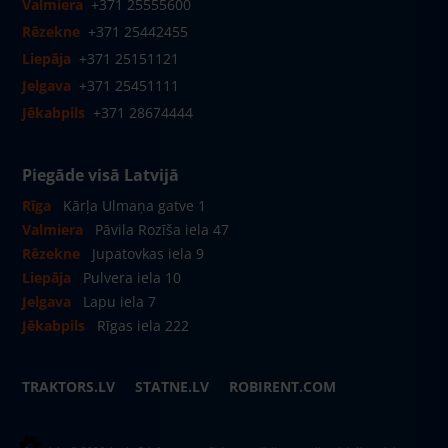
Valmiera
+371 25555600
Rēzekne
+371 25442455
Liepāja
+371 25151121
Jelgava
+371 25451111
Jēkabpils
+371 28674444
Piegāde visā Latvijā
Rīga
Kārļa Ulmaņa gatve 1
Valmiera
Pāvila Rozīša iela 47
Rēzekne
Jupatovkas iela 9
Liepāja
Pulvera iela 10
Jelgava
Lapu iela 7
Jēkabpils
Rīgas iela 222
TRAKTORS.LV
STATNE.LV
ROBIRENT.COM