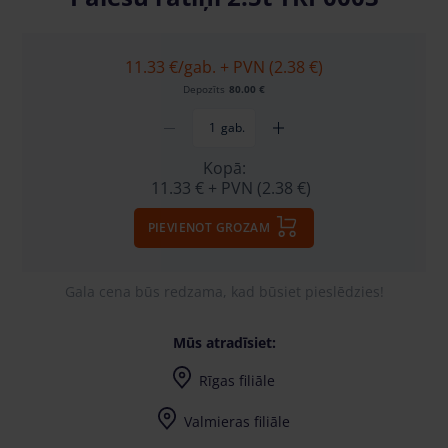
11.33 €
/gab. + PVN (2.38 €)
Depozīts
80.00 €
gab.
Kopā:
11.33 €
+ PVN (2.38 €)
PIEVIENOT GROZAM
Gala cena būs redzama, kad būsiet pieslēdzies!
Mūs atradīsiet:
Rīgas filiāle
Valmieras filiāle