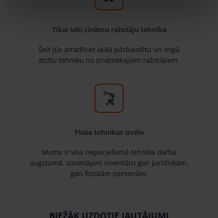
Tikai labi zināmu ražotāju tehnika
Šeit jūs atradīsiet laikā pārbaudītu un tirgū
atzītu tehniku no zināmākajiem ražotājiem.
Plaša tehnikas izvēle
Mums ir visa nepaciešamā tehnika darba
augstumā. Iznomājam inventāru gan juridiskām,
gan fiziskām personām.
BIEŽĀK UZDOTIE JAUTĀJUMI