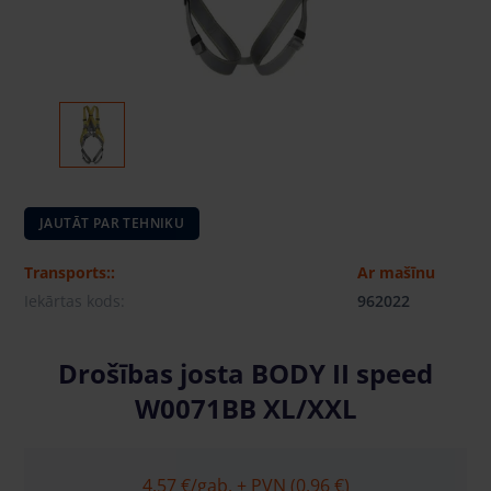
JAUTĀT PAR TEHNIKU
Transports::
Ar mašīnu
Iekārtas kods:
962022
Drošības josta BODY II speed
W0071BB XL/XXL
4.57 €
/gab. + PVN (0.96 €)