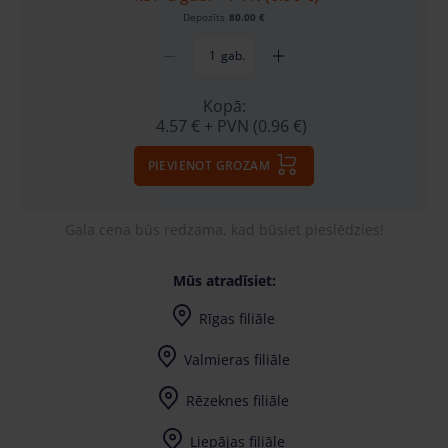
Depozīts
80.00 €
gab.
Kopā:
4.57 €
+ PVN (0.96 €)
PIEVIENOT GROZAM
Gala cena būs redzama, kad būsiet pieslēdzies!
Mūs atradīsiet:
Rīgas filiāle
Valmieras filiāle
Rēzeknes filiāle
Liepājas filiāle