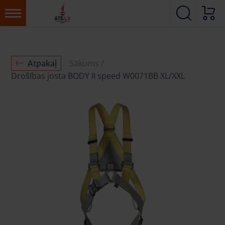
Atpakaļ
Sākums
Drošības josta BODY II speed W0071BB XL/XXL