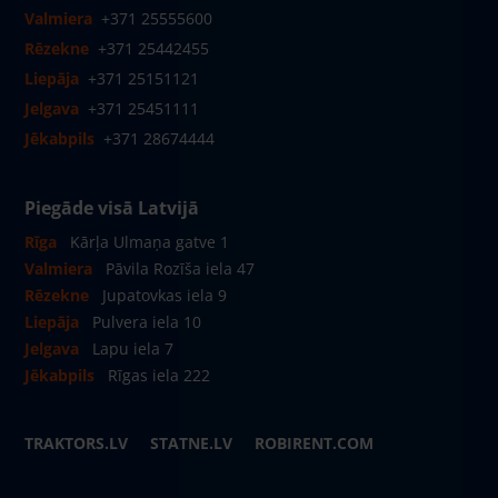
Valmiera
+371 25555600
Rēzekne
+371 25442455
Liepāja
+371 25151121
Jelgava
+371 25451111
Jēkabpils
+371 28674444
Piegāde visā Latvijā
Rīga
Kārļa Ulmaņa gatve 1
Valmiera
Pāvila Rozīša iela 47
Rēzekne
Jupatovkas iela 9
Liepāja
Pulvera iela 10
Jelgava
Lapu iela 7
Jēkabpils
Rīgas iela 222
TRAKTORS.LV
STATNE.LV
ROBIRENT.COM