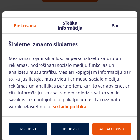
Sīkāka
Piekrišana
Par
informācija
Kāpēc izvēlēties mūs?
Šī vietne izmanto sīkdatnes
Mēs izmantojam sīkfailus, lai personalizētu saturu un
reklāmas, nodrošinātu sociālo mediju funkcijas un
analizētu mūsu trafiku. Mēs arī kopīgojam informāciju par
to, kā jūs lietojat mūsu vietni ar mūsu sociālo mediju,
Tehnika darbam augstumā – pieejama visā
reklāmas un analītikas partneriem, kuri to var apvienot ar
Latvijā
citu informāciju, ko esat viņiem sniedzis vai ko viņi ir
savākuši, izmantojot jūsu pakalpojumus. Lai uzzinātu
ĀTRĀ TORŅU SERVISA filiāles ir atrodamas
vairāk, izlasiet mūsu
sīkfailu politika.
lielākajās Latvijas pilsētās. Tehniku piegādājam
visā Latvijā.
NOLIEGT
PIELĀGOT
ATĻAUT VISU