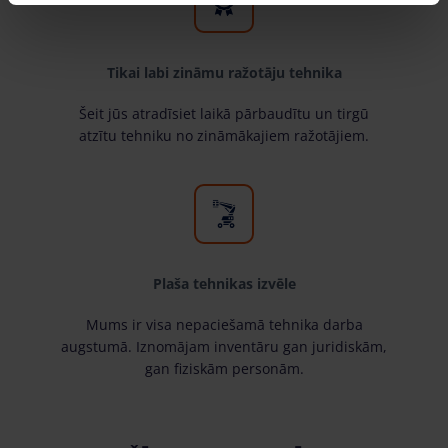
Tikai labi zināmu ražotāju tehnika
Šeit jūs atradīsiet laikā pārbaudītu un tirgū
atzītu tehniku no zināmākajiem ražotājiem.
Plaša tehnikas izvēle
Mums ir visa nepaciešamā tehnika darba
augstumā. Iznomājam inventāru gan juridiskām,
gan fiziskām personām.