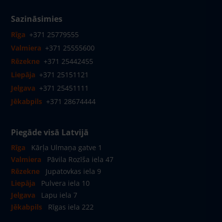
Sazināsimies
Rīga
+371 25779555
Valmiera
+371 25555600
Rēzekne
+371 25442455
Liepāja
+371 25151121
Jelgava
+371 25451111
Jēkabpils
+371 28674444
Piegāde visā Latvijā
Rīga
Kārļa Ulmaņa gatve 1
Valmiera
Pāvila Rozīša iela 47
Rēzekne
Jupatovkas iela 9
Liepāja
Pulvera iela 10
Jelgava
Lapu iela 7
Jēkabpils
Rīgas iela 222