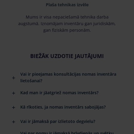
Plaša tehnikas izvēle
Mums ir visa nepaciešamā tehnika darba
augstumā. Iznomājam inventāru gan juridiskām,
gan fiziskām personām.
BIEŽĀK UZDOTIE JAUTĀJUMI
Vai ir pieejamas konsultācijas nomas inventāra
lietošanai?
Kad man ir jāatgriež nomas inventārs?
Kā rīkoties, ja nomas inventārs sabojājas?
Vai ir jāmaksā par izlietoto degvielu?
Vai par nomu ir jāmaksā brīvdienās un svētku