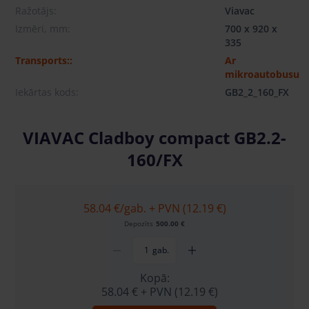
Ražotājs:
Viavac
Izmēri, mm:
700 x 920 x
335
Transports::
Ar
mikroautobusu
Iekārtas kods:
GB2_2_160_FX
VIAVAC Cladboy compact GB2.2-
160/FX
58.04 €
/gab. + PVN (12.19 €)
Depozīts
500.00 €
gab.
Kopā:
58.04 €
+ PVN (12.19 €)