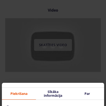
Video
SKATĪTIES VIDEO
Mēs arī piedāvājam
Sīkāka
Piekrišana
Par
informācija