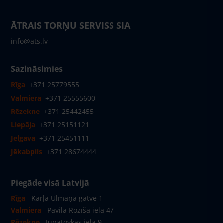
ĀTRAIS TORŅU SERVISS SIA
info@ats.lv
Sazināsimies
Rīga
+371 25779555
Valmiera
+371 25555600
Rēzekne
+371 25442455
Liepāja
+371 25151121
Jelgava
+371 25451111
Jēkabpils
+371 28674444
Piegāde visā Latvijā
Rīga
Kārļa Ulmaņa gatve 1
Valmiera
Pāvila Rozīša iela 47
Rēzekne
Jupatovkas iela 9