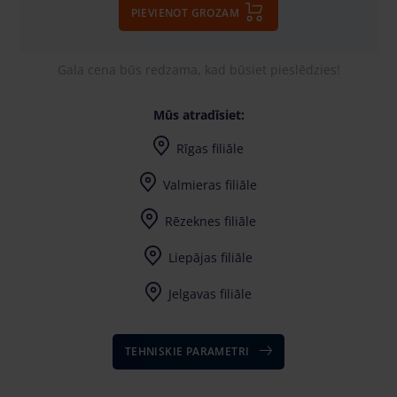
PIEVIENOT GROZAM
Gala cena būs redzama, kad būsiet pieslēdzies!
Mūs atradīsiet:
Rīgas filiāle
Valmieras filiāle
Rēzeknes filiāle
Liepājas filiāle
Jelgavas filiāle
TEHNISKIE PARAMETRI