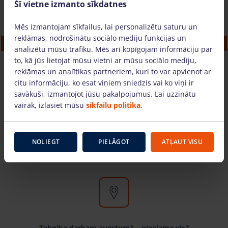
Šī vietne izmanto sīkdatnes
Mēs izmantojam sīkfailus, lai personalizētu saturu un
VIAVAC-GB (375)
reklāmas, nodrošinātu sociālo mediju funkcijas un
analizētu mūsu trafiku. Mēs arī kopīgojam informāciju par
51.59 €
/gab. + PVN
(10.83 €)
to, kā jūs lietojat mūsu vietni ar mūsu sociālo mediju,
reklāmas un analītikas partneriem, kuri to var apvienot ar
citu informāciju, ko esat viņiem sniedzis vai ko viņi ir
savākuši, izmantojot jūsu pakalpojumus. Lai uzzinātu
PIEVIENOT GROZAM
vairāk, izlasiet mūsu
sīkfailu politika.
Kāpēc izvēlēties mūs?
NOLIEGT
PIELĀGOT
ATĻAUT VISU
Tehnika darbam augstumā – pieejama visā