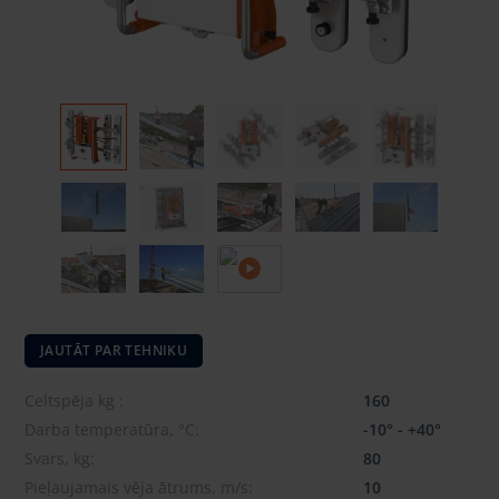
JAUTĀT PAR TEHNIKU
Celtspēja kg :
160
Darba temperatūra, °C:
-10° - +40°
Svars, kg:
80
Pieļaujamais vēja ātrums, m/s:
10