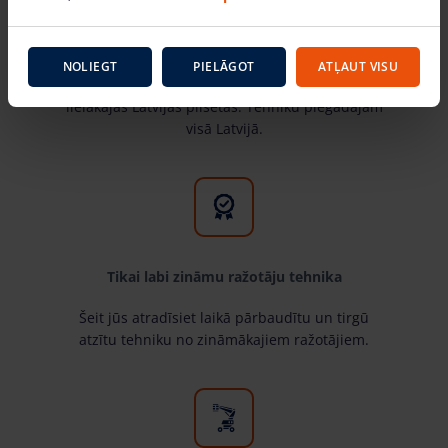
Tehnika darbam augstumā – pieejama visā
Latvijā
NOLIEGT
PIELĀGOT
ATĻAUT VISU
ĀTRĀ TORŅU SERVISA filiāles ir atrodamas
lielākajās Latvijas pilsētās. Tehniku piegādājam
visā Latvijā.
Tikai labi zināmu ražotāju tehnika
Šeit jūs atradīsiet laikā pārbaudītu un tirgū
atzītu tehniku no zināmākajiem ražotājiem.