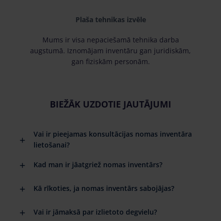
Plaša tehnikas izvēle
Mums ir visa nepaciešamā tehnika darba
augstumā. Iznomājam inventāru gan juridiskām,
gan fiziskām personām.
BIEŽĀK UZDOTIE JAUTĀJUMI
Vai ir pieejamas konsultācijas nomas inventāra
lietošanai?
Kad man ir jāatgriež nomas inventārs?
Kā rīkoties, ja nomas inventārs sabojājas?
Vai ir jāmaksā par izlietoto degvielu?