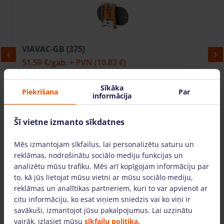
VIAVAC-GB (375)
51.59 €
/gab. + PVN
(10.83 €)
Sīkāka
Piekrišana
Par
informācija
PIEVIENOT GROZAM
Šī vietne izmanto sīkdatnes
Mēs izmantojam sīkfailus, lai personalizētu saturu un
Kāpēc izvēlēties mūs?
reklāmas, nodrošinātu sociālo mediju funkcijas un
analizētu mūsu trafiku. Mēs arī kopīgojam informāciju par
to, kā jūs lietojat mūsu vietni ar mūsu sociālo mediju,
reklāmas un analītikas partneriem, kuri to var apvienot ar
citu informāciju, ko esat viņiem sniedzis vai ko viņi ir
savākuši, izmantojot jūsu pakalpojumus. Lai uzzinātu
vairāk, izlasiet mūsu
sīkfailu politika.