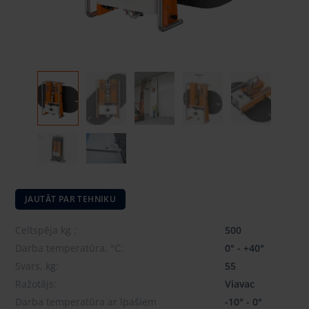
JAUTĀT PAR TEHNIKU
Celtspēja kg :
500
Darba temperatūra, °C:
0° - +40°
Svars, kg:
55
Ražotājs:
Viavac
Darba temperatūra ar īpašiem
-10° - 0°