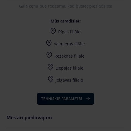
Gala cena būs redzama, kad būsiet pieslēdzies!
Mūs atradīsiet:
Rīgas filiāle
Valmieras filiāle
Rēzeknes filiāle
Liepājas filiāle
Jelgavas filiāle
TEHNISKIE PARAMETRI
Mēs arī piedāvājam