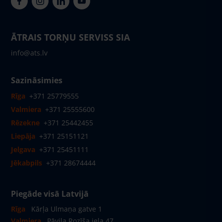
ĀTRAIS TORŅU SERVISS SIA
info@ats.lv
Sazināsimies
Rīga
+371 25779555
Valmiera
+371 25555600
Rēzekne
+371 25442455
Liepāja
+371 25151121
Jelgava
+371 25451111
Jēkabpils
+371 28674444
Piegāde visā Latvijā
Rīga
Kārļa Ulmaņa gatve 1
Valmiera
Pāvila Rozīša iela 47