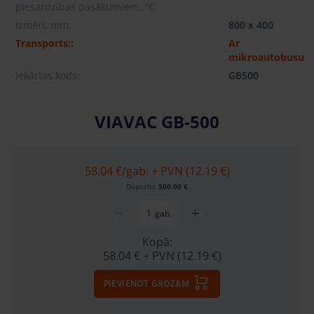
piesardzības pasākumiem, °C:
Izmēri, mm:
800 x 400
Transports::
Ar
mikroautobusu
Iekārtas kods:
GB500
VIAVAC GB-500
58.04 €
/gab. + PVN (12.19 €)
Depozīts
500.00 €
gab.
Kopā:
58.04 €
+ PVN (12.19 €)
PIEVIENOT GROZAM