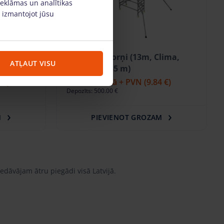
reklāmas un analītikas
, izmantojot jūsu
lima,
Alumīnija torņi (13m, Clima,
ATĻAUT VISU
platums 0.85 m)
 €)
46.87 €
/dienā + PVN
(9.84 €)
Depozīts: 500.00 €
M
PIEVIENOT GROZAM
dāvājam ātru piegādi visā Latvijā.