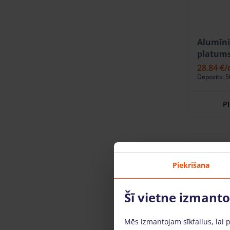
Alumīni
platums
28.84 €
/
Depozīts: 5
P
Piekrišana
Šī vietne izmant
Mēs izmantojam sīkfailus, lai 