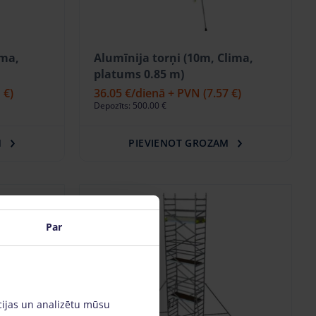
ima,
Alumīnija torņi (10m, Clima,
platums 0.85 m)
 €)
36.05 €
/dienā + PVN
(7.57 €)
Depozīts: 500.00 €
M
PIEVIENOT GROZAM
Par
cijas un analizētu mūsu