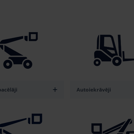
pacēlāji
Autoiekrāvēji