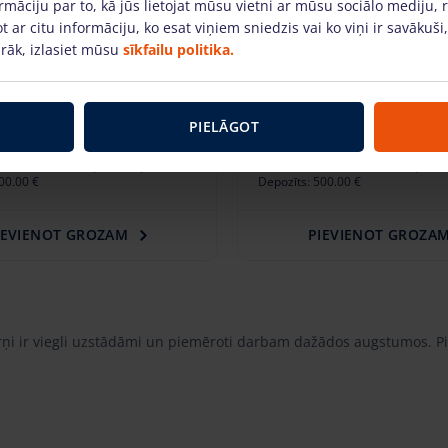
rmāciju par to, kā jūs lietojat mūsu vietni ar mūsu sociālo mediju, 
t ar citu informāciju, ko esat viņiem sniedzis vai ko viņi ir savākuši
rāk, izlasiet mūsu
sīkfailu politika.
ja torņi (11m, Clima,
Alumīnija torņi (12m, C
PIELĀGOT
 0.85 m)
platums 0.85 m)
dienā + PVN
(8.33 €)
43.26 €
/dienā + PVN
(9.08
00.00 €
Depozīts: 500.00 €
IEVIENOT GROZAM
PIEVIENOT GROZA
rņi ir viegli uzstādāmi un piemēroti darbam dažādos augstumos. Pie