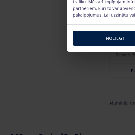
trafiku. Mēs arī kopīgojam info
partneriem, kuri to var apvieno
pakalpojumus. Lai uzzinātu vai
Alumīni
NOLIEGT
platums
39.66 €
/
Depozīts: 5
P
Alumīnija to