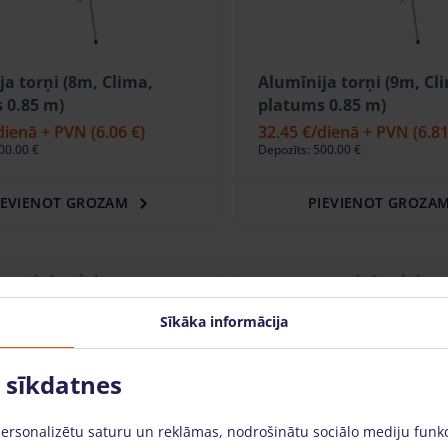
ja torņi (8m, Clima,
Alumīnija torņi (9m, Cl
 0.85 m)
platums 0.85 m)
dienā + PVN
(6.06 €)
32.45 €
/dienā + PVN
(6.81
00.00 €
Depozīts: 500.00 €
IEVIENOT GROZAM
PIEVIENOT GROZA
Sīkāka informācija
o sīkdatnes
personalizētu saturu un reklāmas, nodrošinātu sociālo mediju funk