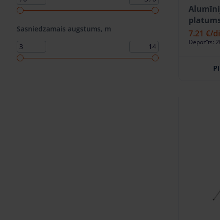
Alumīni
platums
Sasniedzamais augstums, m
7.21 €
/d
Depozīts: 2
P