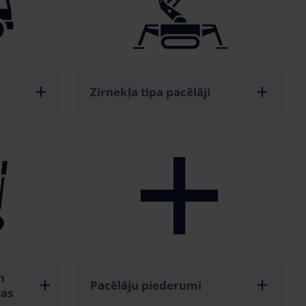
Zirnekļa tipa pacēlāji
n
Pacēlāju piederumi
tas