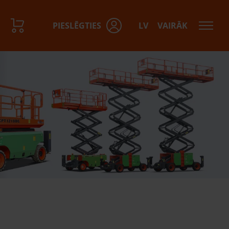
PIESLĒGTIES
LV
VAIRĀK