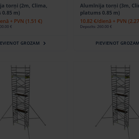
ja torņi (2m, Clima,
Alumīnija torņi (3m, Cl
 0.85 m)
platums 0.85 m)
ienā + PVN
(1.51 €)
10.82 €
/dienā + PVN
(2.27
00.00 €
Depozīts: 260.00 €
IEVIENOT GROZAM
PIEVIENOT GROZA