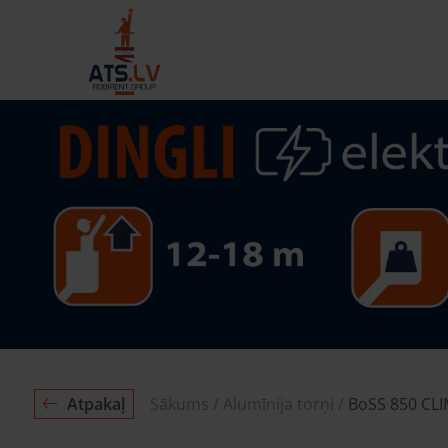
Atpakaļ
Sākums
Alumīnija torņi
BoSS 850 CL