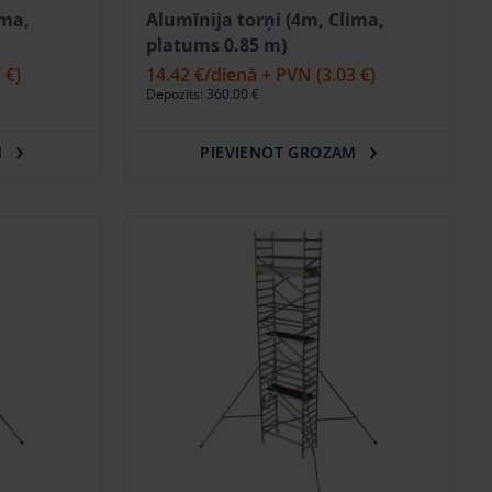
ima,
Alumīnija torņi (4m, Clima,
platums 0.85 m)
 €)
14.42 €
/dienā + PVN
(3.03 €)
Depozīts: 360.00 €
M
PIEVIENOT GROZAM