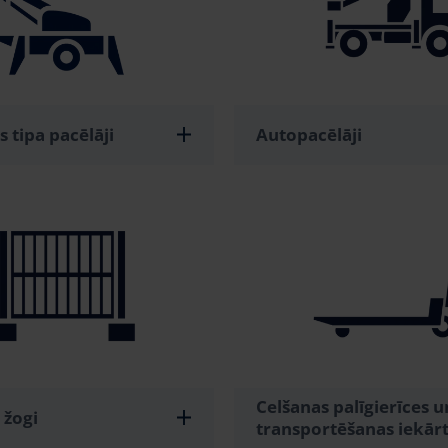
 tipa pacēlāji
Autopacēlāji
Celšanas palīgierīces u
 žogi
transportēšanas iekār