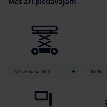
Mēs arī piedāvājam
Šķērveida pacēlāji
Strēles 