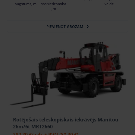
augstums, m
sasniedzamība
veids:
, m
PIEVIENOT GROZAM
Rotējošais teleskopiskais iekrāvējs Manitou
26m/6t MRT2660
382.39 €
/gab. + PVN
(80.30 €)