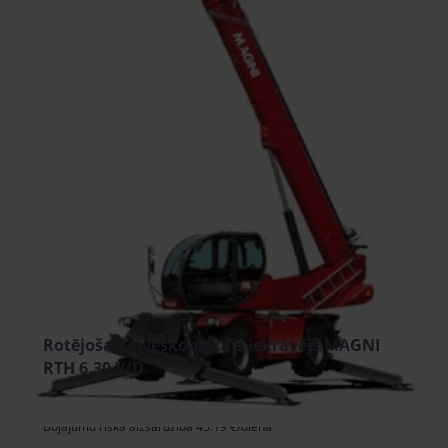
Rotējošais teleskopiskais iekrāvējs MAGNI
RTH 6.30 V/D
451.91 €
/gab. + PVN
(94.90 €)
Depozīts: 5000.00 €
Bojājumu riska aizsardzība 45.19 €/dienā