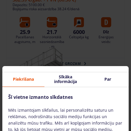
Depozīts: 5100.00 €
Bojājumu riska aizsardzība 38.24 €/dienā
25.9
21.7
6000
Dīz
Pacelšanas
Horizontālā
Celtspēja kg
Enerģijas
augstums, m
sasniedzamība
veids:
, m
PIEVIENOT GROZAM
Sīkāka
Piekrišana
Par
informācija
Šī vietne izmanto sīkdatnes
Mēs izmantojam sīkfailus, lai personalizētu saturu un
reklāmas, nodrošinātu sociālo mediju funkcijas un
analizētu mūsu trafiku. Mēs arī kopīgojam informāciju par
to, kā jūs lietojat mūsu vietni ar mūsu sociālo mediju,