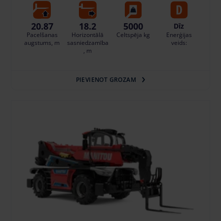
20.87
18.2
5000
Dīz
Pacelšanas
Horizontālā
Celtspēja kg
Enerģijas
augstums, m
sasniedzamība
veids:
, m
PIEVIENOT GROZAM