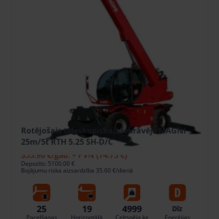
Rotējošais teleskopiskais iekrāvējs MAGNI
25m/5t RTH 5.25 SH-D/C
355.96 €
/gab. + PVN
(74.75 €)
Depozīts: 5100.00 €
Bojājumu riska aizsardzība 35.60 €/dienā
25
19
4999
Dīz
Pacelšanas
Horizontālā
Celtspēja kg
Enerģijas