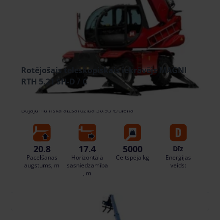
Rotējošais teleskopiskais iekrāvējs MAGNI
RTH 5.21 SH-D / C
309.53 €
/gab. + PVN
(65.00 €)
Depozīts: 3600.00 €
Bojājumu riska aizsardzība 30.95 €/dienā
20.8
17.4
5000
Dīz
Pacelšanas
Horizontālā
Celtspēja kg
Enerģijas
augstums, m
sasniedzamība
veids:
, m
PIEVIENOT GROZAM