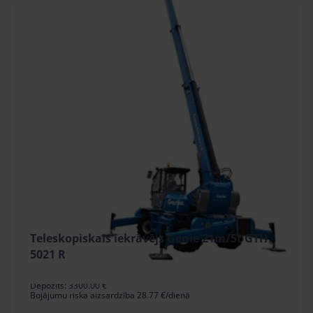
Teleskopiskais iekrāvējs Genie 21m/5t GTH
5021 R
287.65 €
/gab. + PVN
(60.41 €)
Depozīts: 3300.00 €
Bojājumu riska aizsardzība 28.77 €/dienā