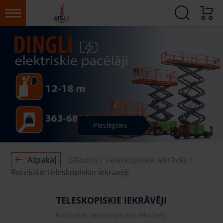
Pieslēgties
Atpakaļ
Sākums
Teleskopiskie iekrāvēji
Rotējošie teleskopiskie iekrāvēji
TELESKOPISKIE IEKRĀVĒJI
Rotējošie teleskopiskie iekrāvēji