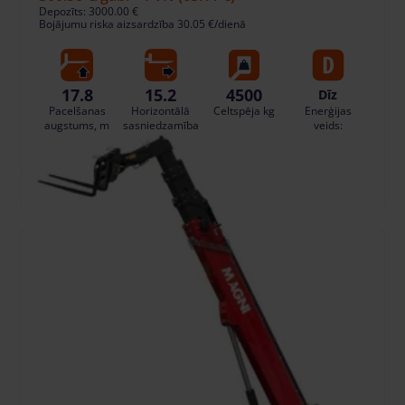
Depozīts: 3000.00 €
Bojājumu riska aizsardzība 30.05 €/dienā
17.8
15.2
4500
Dīz
Pacelšanas
Horizontālā
Celtspēja kg
Enerģijas
augstums, m
sasniedzamība
veids:
, m
PIEVIENOT GROZAM