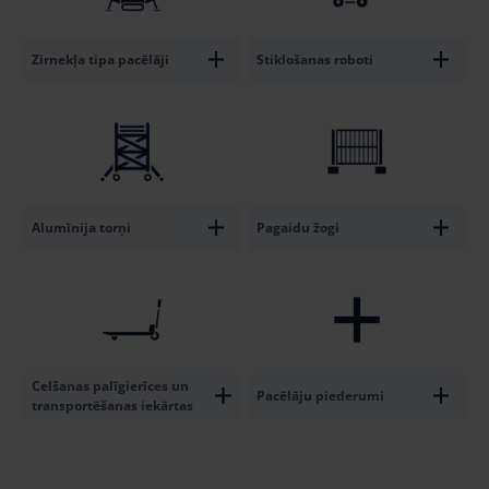
Zirnekļa tipa pacēlāji
Stiklošanas roboti
Alumīnija torņi
Pagaidu žogi
Celšanas palīgierīces un
Pacēlāju piederumi
transportēšanas iekārtas