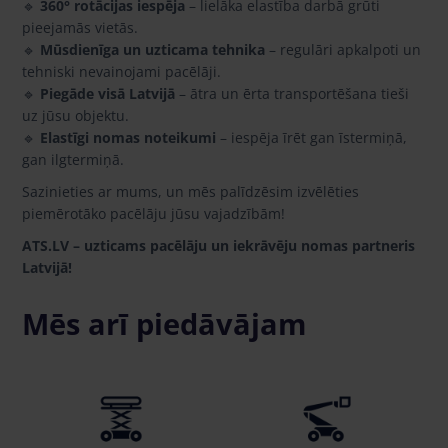
🔹
360° rotācijas iespēja
– lielāka elastība darbā grūti
pieejamās vietās.
🔹
Mūsdienīga un uzticama tehnika
– regulāri apkalpoti un
tehniski nevainojami pacēlāji.
🔹
Piegāde visā Latvijā
– ātra un ērta transportēšana tieši
uz jūsu objektu.
🔹
Elastīgi nomas noteikumi
– iespēja īrēt gan īstermiņā,
gan ilgtermiņā.
Sazinieties ar mums, un mēs palīdzēsim izvēlēties
piemērotāko pacēlāju jūsu vajadzībām!
ATS.LV – uzticams pacēlāju un iekrāvēju nomas partneris
Latvijā!
Mēs arī piedāvājam