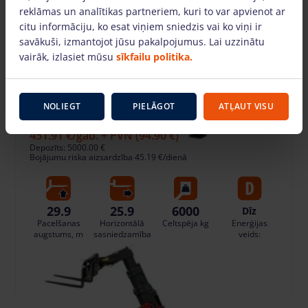
reklāmas un analītikas partneriem, kuri to var apvienot ar
citu informāciju, ko esat viņiem sniedzis vai ko viņi ir
savākuši, izmantojot jūsu pakalpojumus. Lai uzzinātu
vairāk, izlasiet mūsu
sīkfailu politika.
Rotējošais teleskopiskais iekrāvējs Manitou
NOLIEGT
PIELĀGOT
ATĻAUT VISU
MRT3060
451.91 €
/gab. + PVN
(94.90 €)
Depozīts: 5000.00 €
Bojājumu riska aizsardzība 45.19 €/dienā
29.9
25.9
6000
Dīz
Pacelšanas
Horizontālā
Celtspēja kg
Enerģijas
augstums, m
sasniedzamība
veids:
, m
PIEVIENOT GROZAM