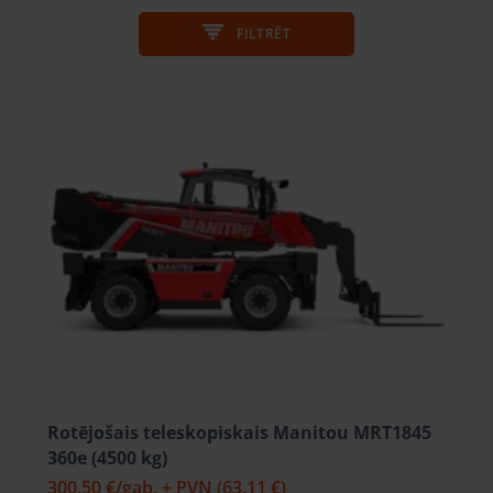
FILTRĒT
Rotējošais teleskopiskais Manitou MRT1845
360e (4500 kg)
300.50 €
/gab. + PVN
(63.11 €)