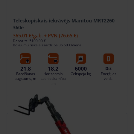
Teleskopiskais iekrāvējs Manitou MRT2260
360e
365.01 €
/gab. + PVN
(76.65 €)
Depozīts: 5100.00 €
Bojājumu riska aizsardzība 36.50 €/dienā
21.8
18.2
6000
Dīz
Pacelšanas
Horizontālā
Celtspēja kg
Enerģijas
augstums, m
sasniedzamība
veids:
, m
PIEVIENOT GROZAM