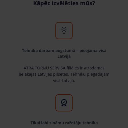
Kāpēc izvēlēties mūs?
Tehnika darbam augstumā – pieejama visā
Latvijā
ĀTRĀ TORŅU SERVISA filiāles ir atrodamas
lielākajās Latvijas pilsētās. Tehniku piegādājam
visā Latvijā.
Tikai labi zināmu ražotāju tehnika