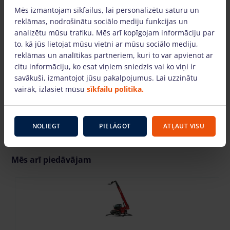
Mēs izmantojam sīkfailus, lai personalizētu saturu un
reklāmas, nodrošinātu sociālo mediju funkcijas un
analizētu mūsu trafiku. Mēs arī kopīgojam informāciju par
to, kā jūs lietojat mūsu vietni ar mūsu sociālo mediju,
reklāmas un analītikas partneriem, kuri to var apvienot ar
SKATĪTIES VIDEO
citu informāciju, ko esat viņiem sniedzis vai ko viņi ir
savākuši, izmantojot jūsu pakalpojumus. Lai uzzinātu
vairāk, izlasiet mūsu
sīkfailu politika.
NOLIEGT
PIELĀGOT
ATĻAUT VISU
Mēs arī piedāvājam