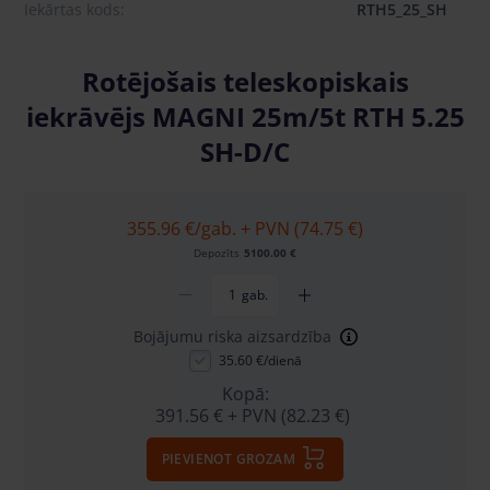
Iekārtas kods:
RTH5_25_SH
Rotējošais teleskopiskais
iekrāvējs MAGNI 25m/5t RTH 5.25
SH-D/C
355.96 €
/gab. + PVN (74.75 €)
Depozīts
5100.00 €
gab.
Bojājumu riska aizsardzība
35.60 €/dienā
Kopā:
391.56 €
+ PVN (82.23 €)
PIEVIENOT GROZAM