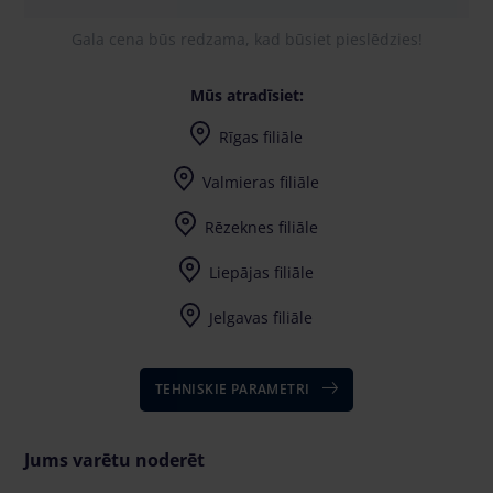
Gala cena būs redzama, kad būsiet pieslēdzies!
Mūs atradīsiet:
Rīgas filiāle
Valmieras filiāle
Rēzeknes filiāle
Liepājas filiāle
Jelgavas filiāle
TEHNISKIE PARAMETRI
Jums varētu noderēt