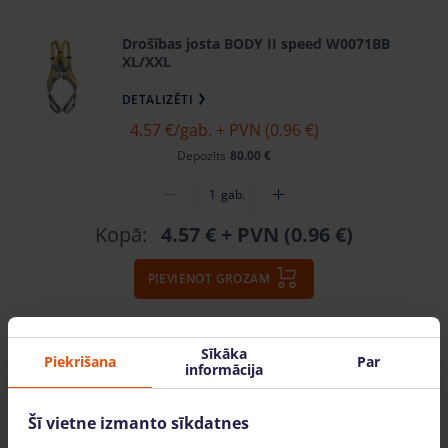
Drošības josta BODY II speed W0071BB
XL/XXL
DETALIZĒTI
4.57 €
/gab. + PVN (0.96 €)
Depozīts
80.00 €
gab.
Kopā:
4.57 €
+ PVN (0.96 €)
PIEVIENOT GROZAM
Sīkāka
Piekrišana
Par
informācija
Šī vietne izmanto sīkdatnes
Video