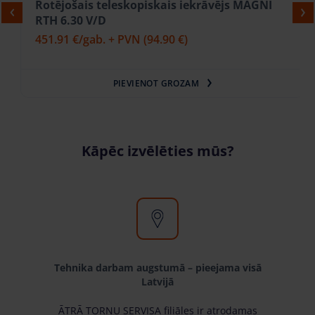
Rotējošais teleskopiskais iekrāvējs MAGNI
RTH 6.30 V/D
451.91 €
/gab. + PVN
(94.90 €)
PIEVIENOT GROZAM
Kāpēc izvēlēties mūs?
Tehnika darbam augstumā – pieejama visā
Latvijā
ĀTRĀ TORŅU SERVISA filiāles ir atrodamas