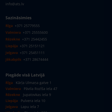
info@ats.lv
Sazināsimies
Rīga
+371 25779555
Valmiera
+371 25555600
Rēzekne
+371 25442455
Liepāja
+371 25151121
Jelgava
+371 25451111
Jēkabpils
+371 28674444
Piegāde visā Latvijā
Rīga
Kārļa Ulmaņa gatve 1
Valmiera
Pāvila Rozīša iela 47
Rēzekne
Jupatovkas iela 9
Liepāja
Pulvera iela 10
Jelgava
Lapu iela 7