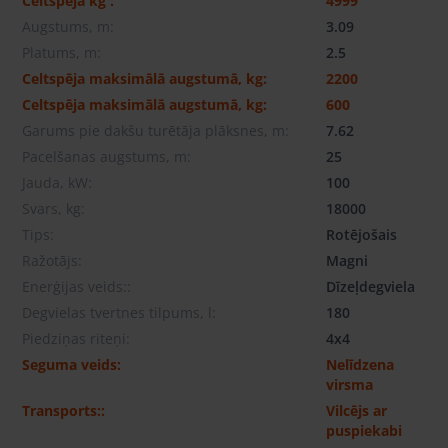
Celtspēja kg :
4999
Augstums, m:
3.09
Platums, m:
2.5
Celtspēja maksimālā augstumā, kg:
2200
Celtspēja maksimālā augstumā, kg:
600
Garums pie dakšu turētāja plāksnes, m:
7.62
Pacelšanas augstums, m:
25
Jauda, ​​kW:
100
Svars, kg:
18000
Tips:
Rotējošais
Ražotājs:
Magni
Enerģijas veids::
Dīzeļdegviela
Degvielas tvertnes tilpums, l:
180
Piedziņas riteņi:
4x4
Seguma veids:
Nelīdzena
virsma
Transports::
Vilcējs ar
puspiekabi