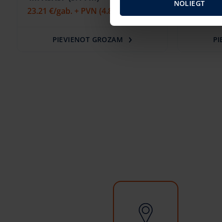
NOLIEGT
23.21 €
/gab. + PVN
(4.87 €)
30.95 €
/
PIEVIENOT GROZAM
PI