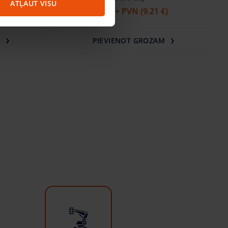
ATĻAUT VISU
)
43.85 €
/gab. + PVN
(9.21 €)
M
PIEVIENOT GROZAM