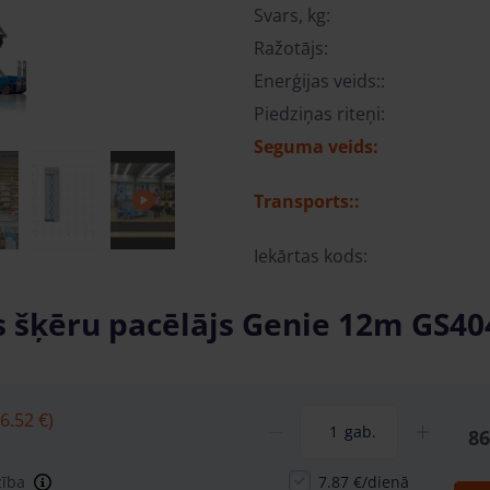
Svars, kg:
Ražotājs:
Enerģijas veids::
Piedziņas riteņi:
Seguma veids:
Transports::
Iekārtas kods:
s šķēru pacēlājs Genie 12m GS40
6.52 €)
gab.
86
zība
7.87 €/dienā