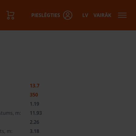
PIESLĒGTIES
LV
VAIRĀK
13.7
350
1.19
stums, m:
11.93
2.26
ts, m:
3.18