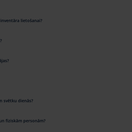
inventāra lietošanai?
?
ājas?
n svētku dienās?
 un fiziskām personām?