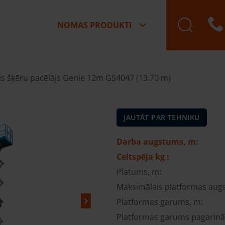
NOMAS PRODUKTI
ais šķēru pacēlājs Genie 12m GS4047 (13.70 m)
JAUTĀT PAR TEHNIKU
Darba augstums, m:
Celtspēja kg :
Platums, m:
Maksimālais platformas aug
Platformas garums, m:
Platformas garums pagarinā