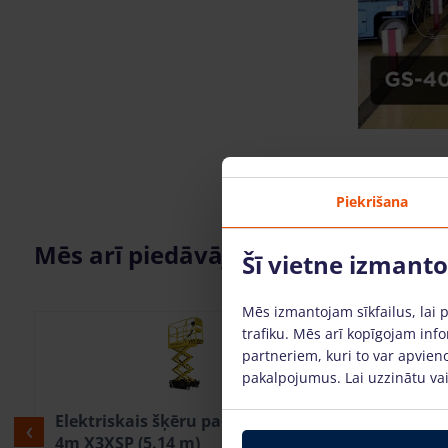
Piekrišana
Mēs arī piedāvājam
Šī vietne izmant
Mēs izmantojam sīkfailus, lai 
trafiku. Mēs arī kopīgojam info
partneriem, kuri to var apvieno
pakalpojumus. Lai uzzinātu vai
Elektriskais šķēru pacēlājs BOSS
Elektris
4m X3XSP (5.14 m)
5m GS153