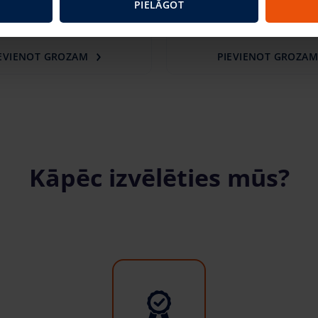
PIELĀGOT
gab. + PVN
(6.50 €)
41.27 €
/gab. + PVN
(8.67 €
EVIENOT GROZAM
PIEVIENOT GROZA
Kāpēc izvēlēties mūs?