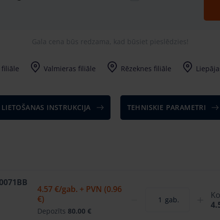
Gala cena būs redzama, kad būsiet pieslēdzies!
filiāle
Valmieras filiāle
Rēzeknes filiāle
Liepājas
LIETOŠANAS INSTRUKCIJA
TEHNISKIE PARAMETRI
W0071BB
4.57 €
/gab. + PVN (0.96
Ko
€)
gab.
4.
Depozīts
80.00 €