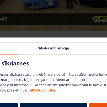
Sīkāka informācija
o sīkdatnes
personalizētu saturu un reklāmas, nodrošinātu sociālo mediju funk
rmāciju par to, kā jūs lietojat mūsu vietni ar mūsu sociālo mediju, 
t ar citu informāciju, ko esat viņiem sniedzis vai ko viņi ir savākuši
rāk, izlasiet mūsu
sīkfailu politika.
kais šķēru pacēlājs Genie
Elektriskais šķēru pacēl
2 (6.60 m)
8m GS2632 (9.96 m)