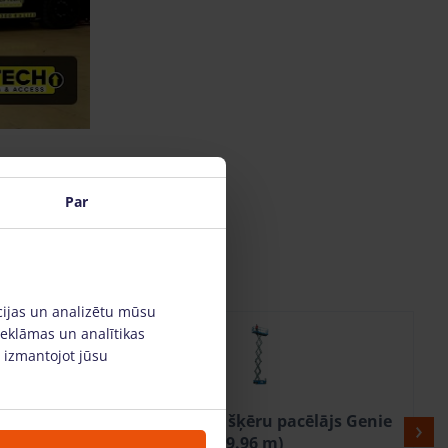
Par
cijas un analizētu mūsu
reklāmas un analītikas
, izmantojot jūsu
ājs Genie
Elektriskais šķēru pacēlājs Genie
8m GS2646 (9.96 m)