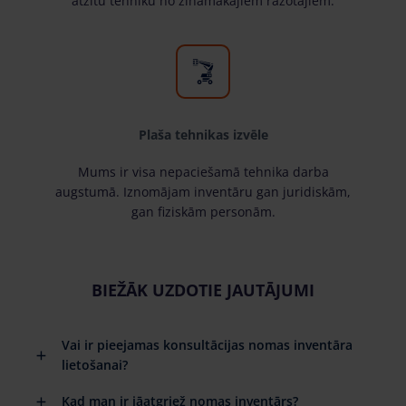
atzītu tehniku no zināmākajiem ražotājiem.
Plaša tehnikas izvēle
Mums ir visa nepaciešamā tehnika darba
augstumā. Iznomājam inventāru gan juridiskām,
gan fiziskām personām.
BIEŽĀK UZDOTIE JAUTĀJUMI
Vai ir pieejamas konsultācijas nomas inventāra
lietošanai?
Kad man ir jāatgriež nomas inventārs?