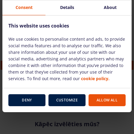
Consent
Details
About
We also suggest
This website uses cookies
We use cookies to personalise content and ads, to provide
social media features and to analyse our traffic. We also
share information about your use of our site with our
social media, advertising and analytics partners who may
Truck mounted boom lift Isoli PNT210 JD4
combine it with other information that you’ve provided to
(20.70 m)
them or that they’ve collected from your use of their
215.37 €
/pcs. + VAT
(45.23 €)
services. To find out more, read our
cookie policy.
TO CART
DENY
CUSTOMIZE
ALLOW ALL
Kāpēc izvēlēties mūs?