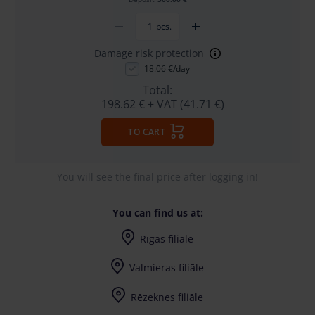
pcs.
Damage risk protection
18.06 €/day
Total:
198.62 €
+ VAT (41.71 €)
TO CART
You will see the final price after logging in!
You can find us at:
Rīgas filiāle
I-V (8-17) val.
Valmieras filiāle
I-V (8-17) val.
Rēzeknes filiāle
I-V (8-17) val.