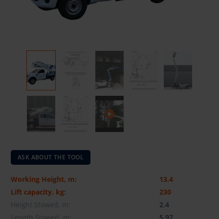
ASK ABOUT THE TOOL
Working Height, m:
13.4
Lift capacity, kg:
230
Height Stowed, m:
2.4
Length Stowed, m:
5.97