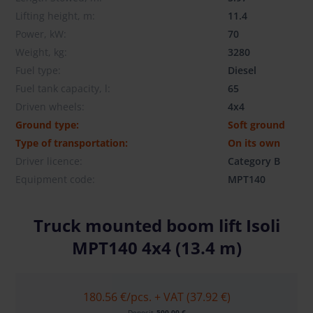
Lifting height, m:
11.4
Power, kW:
70
Weight, kg:
3280
Fuel type:
Diesel
Fuel tank capacity, l:
65
Driven wheels:
4x4
Ground type:
Soft ground
Type of transportation:
On its own
Driver licence:
Category B
Equipment code:
MPT140
Truck mounted boom lift Isoli
MPT140 4x4 (13.4 m)
180.56 €
/pcs. + VAT (37.92 €)
Deposit
500.00 €