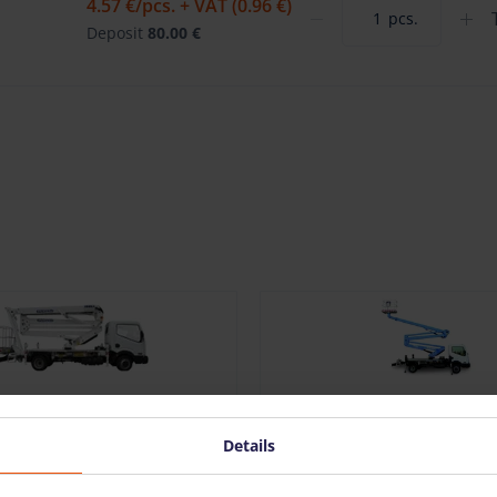
4.57 €
/pcs. + VAT (0.96 €)
pcs.
Deposit
80.00 €
unted boom lift Isoli
Truck mounted boom lif
NH (20 m)
Versalift LAT-38-135-H (1
Details
/pcs. + VAT
(43.33 €)
177.97 €
/pcs. + VAT
(37.37