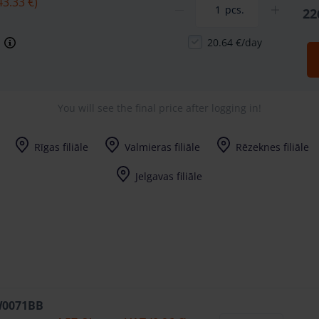
43.33 €)
pcs.
22
20.64 €/day
You will see the final price after logging in!
Rīgas filiāle
Valmieras filiāle
Rēzeknes filiāle
I-V (8-17) val.
I-V (8-17) val.
I-V (8-17) val.
Jelgavas filiāle
I-V (8-17) val.
 W0071BB