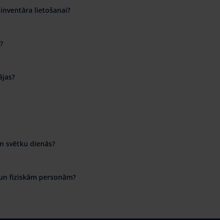
inventāra lietošanai?
?
ājas?
n svētku dienās?
 un fiziskām personām?