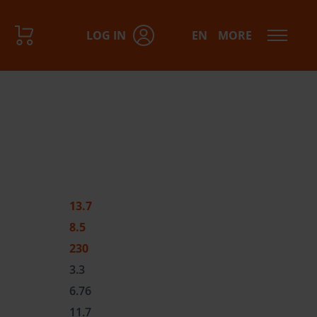
LOG IN
EN
MORE
13.7
8.5
230
3.3
6.76
11.7