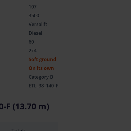
107
3500
Versalift
Diesel
60
2x4
Soft ground
On its own
Category B
ETL_38_140_F
-F (13.70 m)
Total: