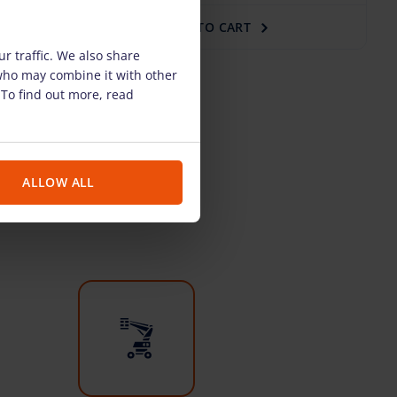
TO CART
r traffic. We also share
 who may combine it with other
 To find out more, read
ALLOW ALL