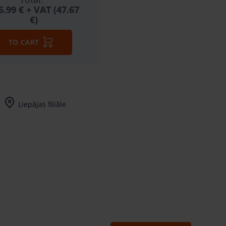
6.99 €
+ VAT (47.67
€)
TO CART
Liepājas filiāle
I-V (8-17) val.