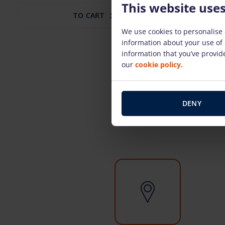
This website use
TO CART
We use cookies to personalise 
information about your use of 
information that you’ve provide
our
cookie policy.
DENY