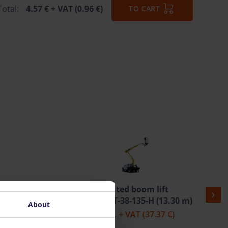
Total:
4.57 €
+ VAT (0.96 €)
TO CART
t
RUTHMANN TB290 (28.8 m)
3.30 m)
346.93 €
/pcs. + VAT
(72.86 €)
About
 €)