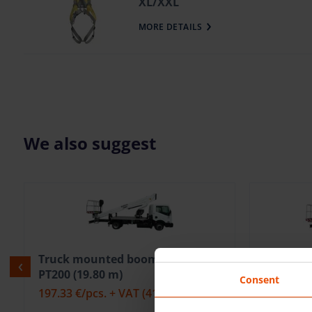
XL/XXL
MORE DETAILS
We also suggest
Truck mounted boom lift Isoli
Truck mo
PNT210 JD4 (20.70 m)
PNT205 
Consent
215.37 €
/pcs. + VAT
(45.23 €)
206.35 €