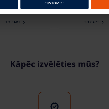
t LAT-38-135-H (13.30 m)
346.93 €
/pcs. + VAT
(72.86
CUSTOMIZE
/pcs. + VAT
(37.37 €)
TO CART
TO CART
Kāpēc izvēlēties mūs?