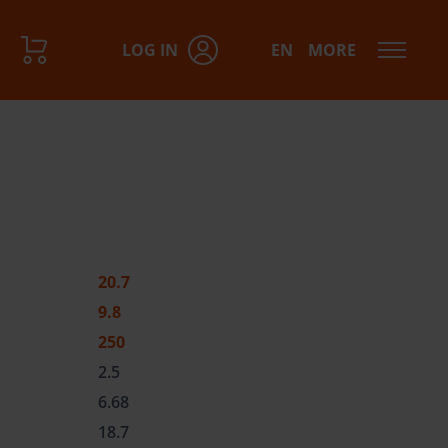
LOG IN
EN
MORE
20.7
9.8
250
2.5
6.68
18.7