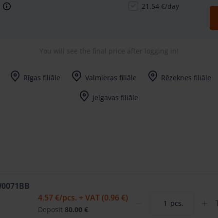
21.54 €/day
You will see the final price after logging in!
Rīgas filiāle
Valmieras filiāle
Rēzeknes filiāle
I-V (8-17) val.
I-V (8-17) val.
I-V (8-17) val.
Jelgavas filiāle
I-V (8-17) val.
 W0071BB
4.57 €
/pcs. + VAT (0.96 €)
pcs.
Deposit
80.00 €