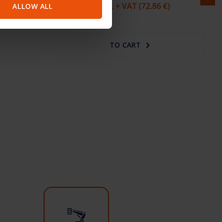
Versalift ETL-38-140-F (13.70 m)
 €)
ALLOW ALL
206.35 €
/pcs. + VAT
(43.33 €)
TO CART