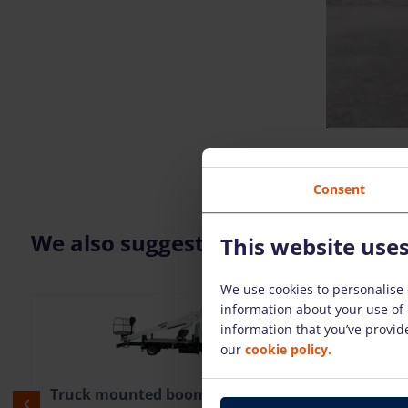
Consent
We also suggest
This website use
We use cookies to personalise 
information about your use of 
information that you’ve provide
our
cookie policy.
Truck mounted boom lift Isoli
Truck m