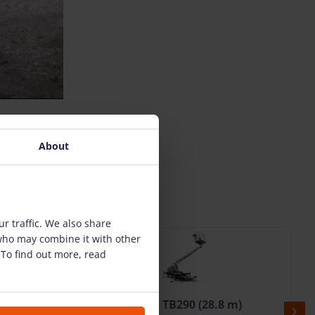
About
r traffic. We also share
 who may combine it with other
 To find out more, read
 m)
Truck mounted boom lift