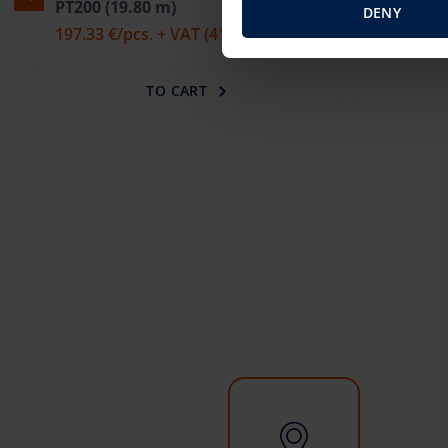
PNT205 NH (20 m)
Versalif
DENY
206.35 €
/pcs. + VAT
(43.33 €)
177.97 €
TO CART