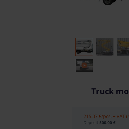
Truck mou
215.37 €
/pcs. + VAT (
Deposit
500.00 €