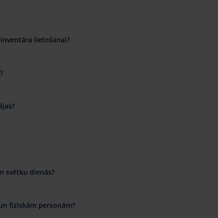
inventāra lietošanai?
?
ājas?
n svētku dienās?
 un fiziskām personām?