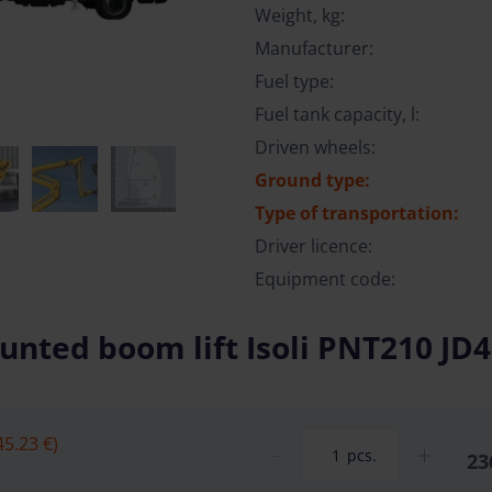
Weight, kg:
Manufacturer:
Fuel type:
Fuel tank capacity, l:
Driven wheels:
Ground type:
Type of transportation:
Driver licence:
Equipment code:
nted boom lift Isoli PNT210 JD4
45.23 €)
pcs.
23