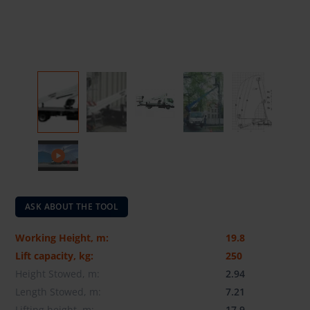
ASK ABOUT THE TOOL
Working Height, m:
19.8
Lift capacity, kg:
250
Height Stowed, m:
2.94
Length Stowed, m:
7.21
Lifting height, m:
17.9