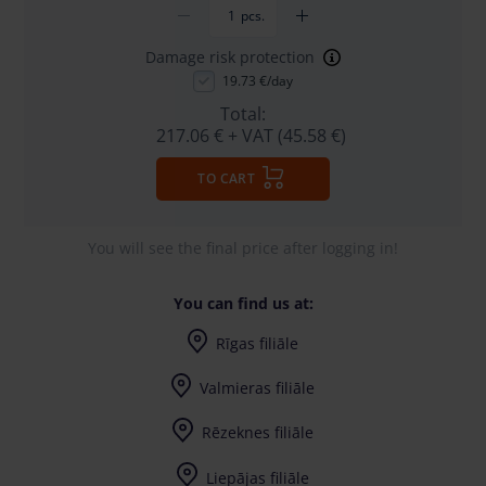
pcs.
Damage risk protection
19.73 €/day
Total:
217.06 €
+ VAT (45.58 €)
TO CART
You will see the final price after logging in!
You can find us at:
Rīgas filiāle
I-V (8-17) val.
Valmieras filiāle
I-V (8-17) val.
Rēzeknes filiāle
I-V (8-17) val.
Liepājas filiāle