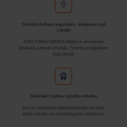
Tehnika darbam augstumā – pieejama visā
Latvijā
ĀTRĀ TORŅU SERVISA filiāles ir atrodamas
lielākajās Latvijas pilsētās. Tehniku piegādājam
visā Latvijā.
Tikai labi zināmu ražotāju tehnika
Šeit jūs atradīsiet laikā pārbaudītu un tirgū
atzītu tehniku no zināmākajiem ražotājiem.