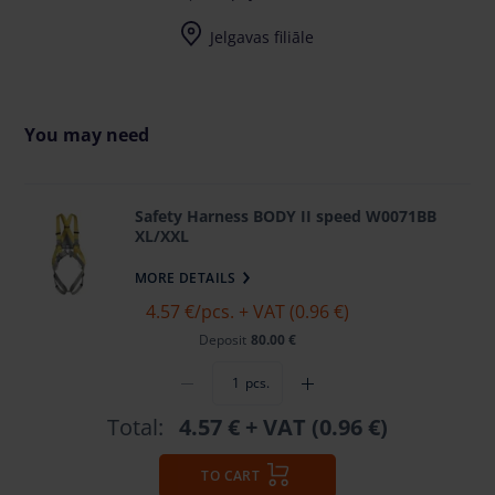
I-V (8-17) val.
Jelgavas filiāle
I-V (8-17) val.
You may need
Safety Harness BODY II speed W0071BB
XL/XXL
MORE DETAILS
4.57 €
/pcs. + VAT (0.96 €)
Deposit
80.00 €
pcs.
Total:
4.57 €
+ VAT (0.96 €)
TO CART