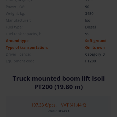
Power, kW:
90
Weight, kg:
3450
Manufacturer:
Isoli
Fuel type:
Diesel
Fuel tank capacity, l:
95
Ground type:
Soft ground
Type of transportation:
On its own
Driver licence:
Category B
Equipment code:
PT200
Truck mounted boom lift Isoli
PT200 (19.80 m)
197.33 €
/pcs. + VAT (41.44 €)
Deposit
500.00 €