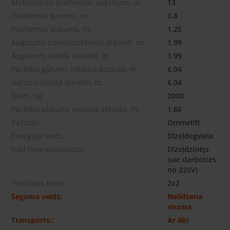
Maksimālais platformas augstums, m:
13
Platformas garums, m:
0.8
Platformas platums, m:
1.25
Augstums transportēšanas stāvoklī, m:
1.99
Augstums saliktā stāvoklī, m:
1.99
Pacēlāja garums nolaistā pozīcijā, m:
6.04
Garums saliktā stāvoklī, m:
6.04
Svars, kg:
2000
Pacēlāja platums nolaistā stāvoklī, m:
1.66
Ražotājs:
Ommelift
Enerģijas veids::
Dīzeļdegviela
Fuel type explanation:
Dīzeļdzinējs
(var darboties
no 220V)
Piedziņas riteņi:
2x2
Seguma veids:
Nelīdzena
virsma
Transports::
Ar āķi