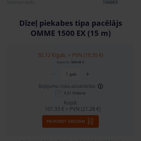
Iekārtas kods:
1500EX
Dīzeļ piekabes tipa pacēlājs
OMME 1500 EX (15 m)
92.12 €
/gab. + PVN (19.35 €)
Depozīts
500.00 €
gab.
Bojājumu riska aizsardzība
9.21 €/dienā
Kopā:
101.33 €
+ PVN (21.28 €)
PIEVIENOT GROZAM