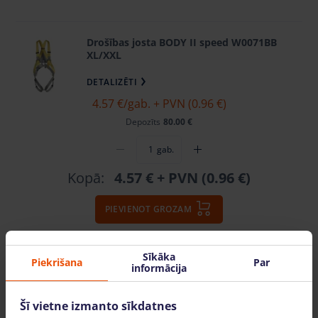
Drošības josta BODY II speed W0071BB
XL/XXL
DETALIZĒTI
4.57 €
/gab. + PVN (0.96 €)
Depozīts
80.00 €
gab.
Kopā:
4.57 €
+ PVN (0.96 €)
PIEVIENOT GROZAM
Sīkāka
Piekrišana
Par
informācija
Šī vietne izmanto sīkdatnes
Video