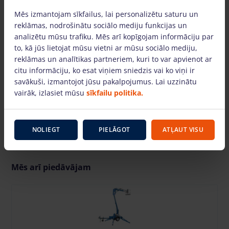
Mēs izmantojam sīkfailus, lai personalizētu saturu un
reklāmas, nodrošinātu sociālo mediju funkcijas un
analizētu mūsu trafiku. Mēs arī kopīgojam informāciju par
to, kā jūs lietojat mūsu vietni ar mūsu sociālo mediju,
reklāmas un analītikas partneriem, kuri to var apvienot ar
citu informāciju, ko esat viņiem sniedzis vai ko viņi ir
SKATĪTIES VIDEO
savākuši, izmantojot jūsu pakalpojumus. Lai uzzinātu
vairāk, izlasiet mūsu
sīkfailu politika.
NOLIEGT
PIELĀGOT
ATĻAUT VISU
Mēs arī piedāvājam