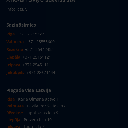
ĀTRAIS TORŅU SERVISS SIA
info@ats.lv
Sazināsimies
Rīga
+371 25779555
Valmiera
+371 25555600
Rēzekne
+371 25442455
Liepāja
+371 25151121
Jelgava
+371 25451111
Jēkabpils
+371 28674444
Piegāde visā Latvijā
Rīga
Kārļa Ulmaņa gatve 1
Valmiera
Pāvila Rozīša iela 47
Rēzekne
Jupatovkas iela 9
Liepāja
Pulvera iela 10
Jelgava
Lapu iela 7