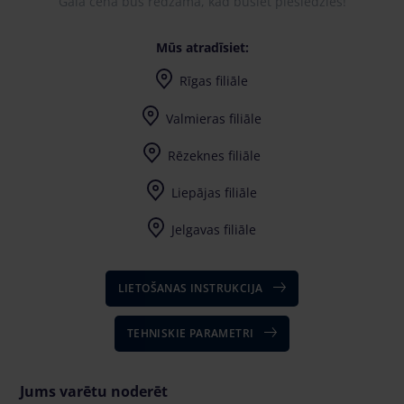
Gala cena būs redzama, kad būsiet pieslēdzies!
Mūs atradīsiet:
Rīgas filiāle
Valmieras filiāle
Rēzeknes filiāle
Liepājas filiāle
Jelgavas filiāle
LIETOŠANAS INSTRUKCIJA
TEHNISKIE PARAMETRI
Jums varētu noderēt