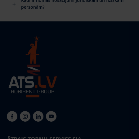
Kādi ir nomas nosacījumi juridiskām un fiziskām
personām?