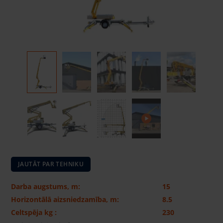
JAUTĀT PAR TEHNIKU
Darba augstums, m:
15
Horizontālā aizsniedzamība, m:
8.5
Celtspēja kg :
230