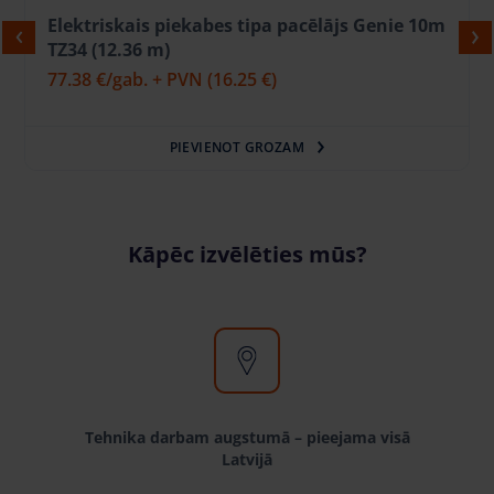
Elektriskais piekabes tipa pacēlājs Genie 10m
TZ34 (12.36 m)
77.38 €
/gab. + PVN
(16.25 €)
PIEVIENOT GROZAM
Kāpēc izvēlēties mūs?
Tehnika darbam augstumā – pieejama visā
Latvijā