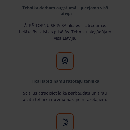
Tehnika darbam augstumā – pieejama visā
Latvijā
ĀTRĀ TORŅU SERVISA filiāles ir atrodamas
lielākajās Latvijas pilsētās. Tehniku piegādājam
visā Latvijā.
Tikai labi zināmu ražotāju tehnika
Šeit jūs atradīsiet laikā pārbaudītu un tirgū
atzītu tehniku no zināmākajiem ražotājiem.