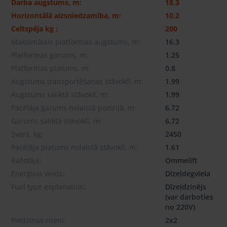
Darba augstums, m:
18.3
Horizontālā aizsniedzamība, m:
10.2
Celtspēja kg :
200
Maksimālais platformas augstums, m:
16.3
Platformas garums, m:
1.25
Platformas platums, m:
0.8
Augstums transportēšanas stāvoklī, m:
1.99
Augstums saliktā stāvoklī, m:
1.99
Pacēlāja garums nolaistā pozīcijā, m:
6.72
Garums saliktā stāvoklī, m:
6.72
Svars, kg:
2450
Pacēlāja platums nolaistā stāvoklī, m:
1.61
Ražotājs:
Ommelift
Enerģijas veids::
Dīzeļdegviela
Fuel type explanation:
Dīzeļdzinējs
(var darboties
no 220V)
Piedziņas riteņi:
2x2