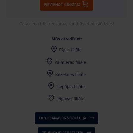
PIEVIENOT GROZAM
Gala cena būs redzama, kad būsiet pieslēdzies!
Mūs atradīsiet:
Rīgas filiāle
Valmieras filiāle
Rēzeknes filiāle
Liepājas filiāle
Jelgavas filiāle
LIETOŠANAS INSTRUKCIJA
TEHNISKIE PARAMETRI