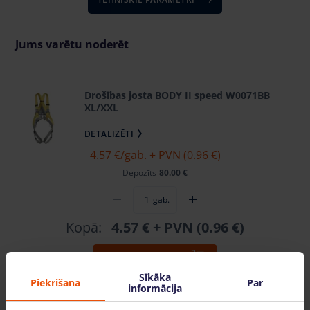
Jums varētu noderēt
Drošības josta BODY II speed W0071BB
XL/XXL
DETALIZĒTI
4.57 €
/gab. + PVN (0.96 €)
Depozīts
80.00 €
gab.
Kopā:
4.57 €
+ PVN (0.96 €)
PIEVIENOT GROZAM
Sīkāka
Piekrišana
Par
informācija