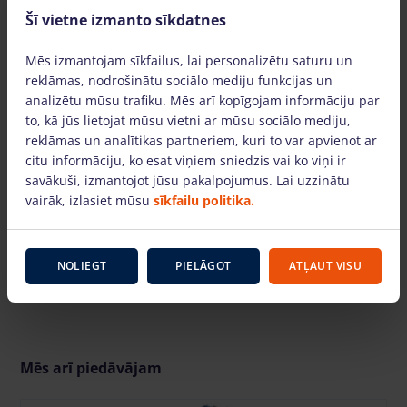
Šī vietne izmanto sīkdatnes
Mēs izmantojam sīkfailus, lai personalizētu saturu un
Video
reklāmas, nodrošinātu sociālo mediju funkcijas un
analizētu mūsu trafiku. Mēs arī kopīgojam informāciju par
to, kā jūs lietojat mūsu vietni ar mūsu sociālo mediju,
reklāmas un analītikas partneriem, kuri to var apvienot ar
citu informāciju, ko esat viņiem sniedzis vai ko viņi ir
savākuši, izmantojot jūsu pakalpojumus. Lai uzzinātu
SKATĪTIES VIDEO
vairāk, izlasiet mūsu
sīkfailu politika.
NOLIEGT
PIELĀGOT
ATĻAUT VISU
Mēs arī piedāvājam