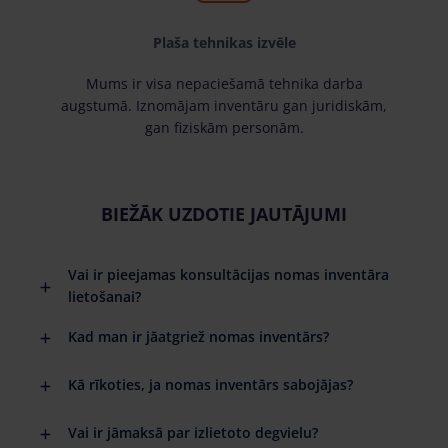
Plaša tehnikas izvēle
Mums ir visa nepaciešamā tehnika darba
augstumā. Iznomājam inventāru gan juridiskām,
gan fiziskām personām.
BIEŽĀK UZDOTIE JAUTĀJUMI
Vai ir pieejamas konsultācijas nomas inventāra
lietošanai?
Kad man ir jāatgriež nomas inventārs?
Kā rīkoties, ja nomas inventārs sabojājas?
Vai ir jāmaksā par izlietoto degvielu?