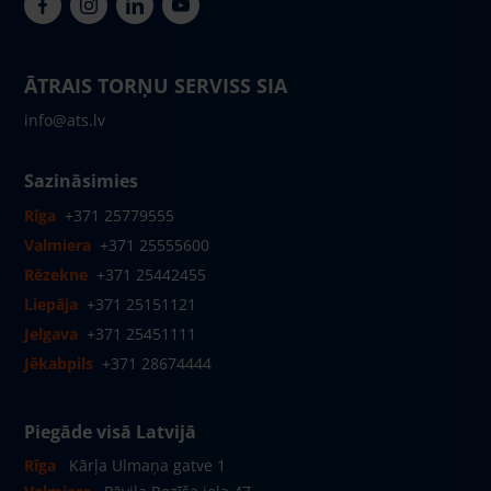
ĀTRAIS TORŅU SERVISS SIA
info@ats.lv
Sazināsimies
Rīga
+371 25779555
Valmiera
+371 25555600
Rēzekne
+371 25442455
Liepāja
+371 25151121
Jelgava
+371 25451111
Jēkabpils
+371 28674444
Piegāde visā Latvijā
Rīga
Kārļa Ulmaņa gatve 1