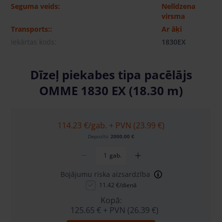
Seguma veids:
Nelīdzena
virsma
Transports::
Ar āķi
Iekārtas kods:
1830EX
Dīzeļ piekabes tipa pacēlājs
OMME 1830 EX (18.30 m)
114.23 €
/gab. + PVN (23.99 €)
Depozīts
2000.00 €
gab.
Bojājumu riska aizsardzība
11.42 €/dienā
Kopā:
125.65 €
+ PVN (26.39 €)