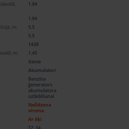
āvoklī,
1.94
:
1.94
īcijā, m:
5.5
5.5
1438
voklī, m:
1.45
Genie
Akumulatori
Benzīna
ģenerators
akumulatora
uzlādēšanai
Nelīdzena
virsma
Ar āķi
TZ_34