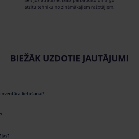
Šeit jūs atradīsiet laikā pārbaudītu un tirgū
atzītu tehniku no zināmākajiem ražotājiem.
BIEŽĀK UZDOTIE JAUTĀJUMI
inventāra lietošanai?
?
ājas?