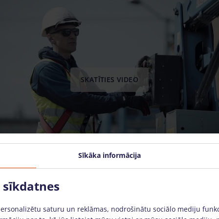
SKATĪTIES VIDEO
Sīkāka informācija
o sīkdatnes
personalizētu saturu un reklāmas, nodrošinātu sociālo mediju funk