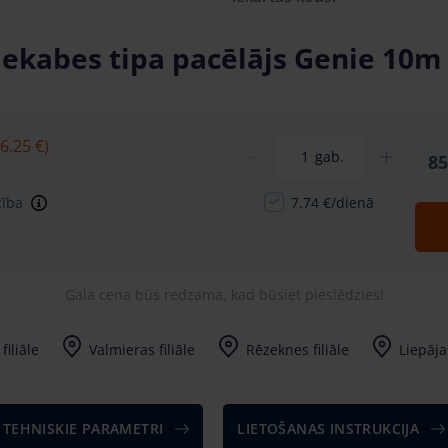
iekabes tipa pacēlājs Genie 10m
6.25 €)
gab.
85
zība
7.74 €/dienā
Gala cena būs redzama, kad būsiet pieslēdzies!
filiāle
Valmieras filiāle
Rēzeknes filiāle
Liepājas
TEHNISKIE PARAMETRI
LIETOŠANAS INSTRUKCIJA