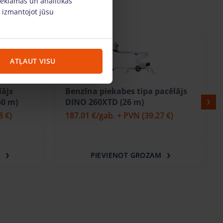
reklāmas un analītikas
, izmantojot jūsu
ATĻAUT VISU
lājs
Benzīna piekabes tipa pacēlājs
60 m)
DINO 260XTD (26 m)
8 €)
187.01 €
/gab. + PVN
(39.27 €)
M
PIEVIENOT GROZAM