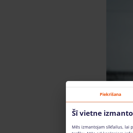
Piekrišana
Šī vietne izmant
Mēs izmantojam sīkfailus, lai 