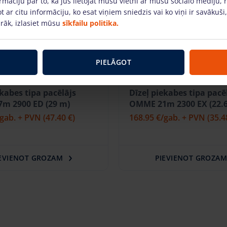
rmāciju par to, kā jūs lietojat mūsu vietni ar mūsu sociālo mediju, 
t ar citu informāciju, ko esat viņiem sniedzis vai ko viņi ir savākuši
rāk, izlasiet mūsu
sīkfailu politika.
PIELĀGOT
ekabes tipa pacēlājs
Dīzeļ piekabes tipa pacē
m 2900 ED (29 m)
OMME 21m 2300 EX (22.
/gab. + PVN
(47.40 €)
168.95 €
/gab. + PVN
(35.4
EVIENOT GROZAM
PIEVIENOT GROZA