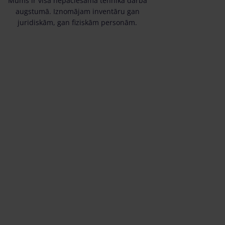
Mums ir visa nepaciešamā tehnika darba
augstumā. Iznomājam inventāru gan
juridiskām, gan fiziskām personām.