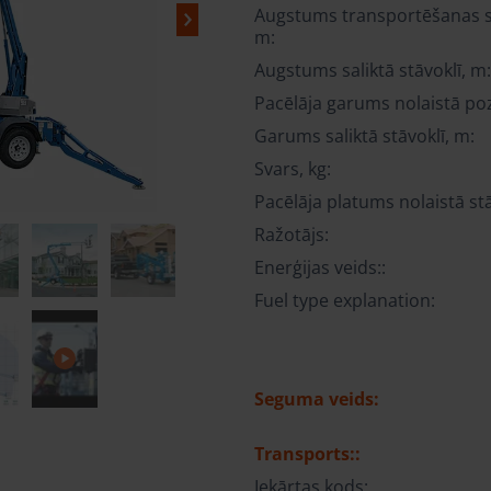
Augstums transportēšanas st
m:
Augstums saliktā stāvoklī, m
Pacēlāja garums nolaistā poz
Garums saliktā stāvoklī, m:
Svars, kg:
Pacēlāja platums nolaistā stā
Ražotājs:
Enerģijas veids::
Fuel type explanation:
Seguma veids:
Transports::
Iekārtas kods: