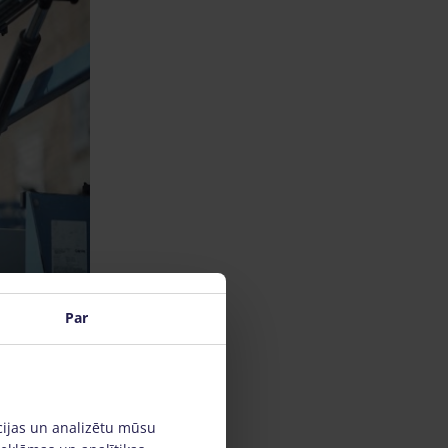
Par
cijas un analizētu mūsu