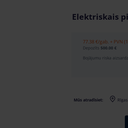
Elektriskais p
77.38 €
/gab. + PVN (1
Depozīts
500.00 €
Bojājumu riska aizsard
Mūs atradīsiet:
Rīgas 