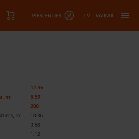
PIESLĒGTIES
LV
VAIRĀK
12.36
a, m:
5.59
200
stums, m:
10.36
0.68
1.12