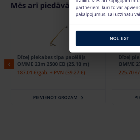
trafiku. Mēs arī kopīgojam info
Mēs arī piedāvājam
partneriem, kuri to var apvieno
pakalpojumus. Lai uzzinātu vai
NOLIEGT
Dīzeļ piekabes tipa pacēlājs
Dīzeļ pi
OMME 23m 2500 ED (25.10 m)
OMME 27
187.01 €
/gab. + PVN
(39.27 €)
225.70 €
PIEVIENOT GROZAM
PI