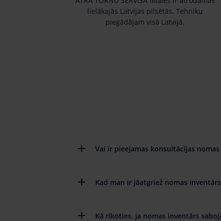
ĀTRĀ TORŅU SERVISA filiāles ir atrodamas
lielākajās Latvijas pilsētās. Tehniku
piegādājam visā Latvijā.
Vai ir pieejamas konsultācijas nomas 
Kad man ir jāatgriež nomas inventārs
Kā rīkoties, ja nomas inventārs saboj