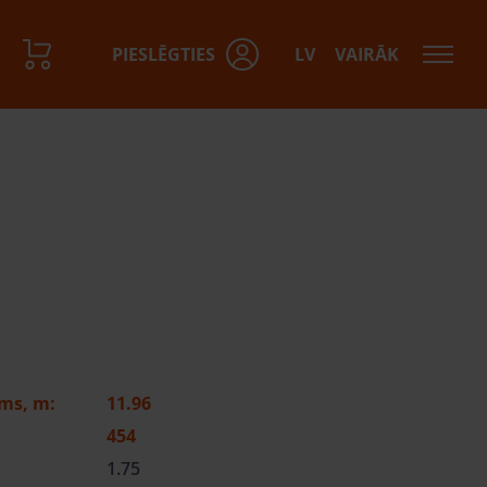
PIESLĒGTIES
LV
VAIRĀK
ms, m:
11.96
454
1.75