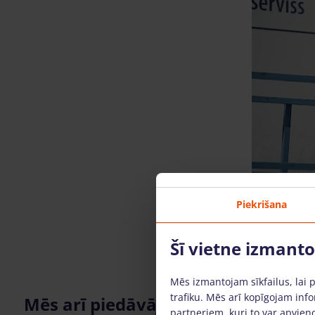
Piekrišana
Šī vietne izmant
Mēs izmantojam sīkfailus, lai 
trafiku. Mēs arī kopīgojam info
Mēs arī piedāvājam
partneriem, kuri to var apvieno