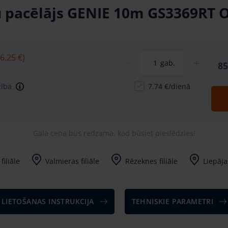
u pacēlājs GENIE 10m GS3369RT O
6.25 €)
gab.
85
zība
7.74 €/dienā
Gala cena būs redzama, kad būsiet pieslēdzies!
filiāle
Valmieras filiāle
Rēzeknes filiāle
Liepājas
LIETOŠANAS INSTRUKCIJA
TEHNISKIE PARAMETRI