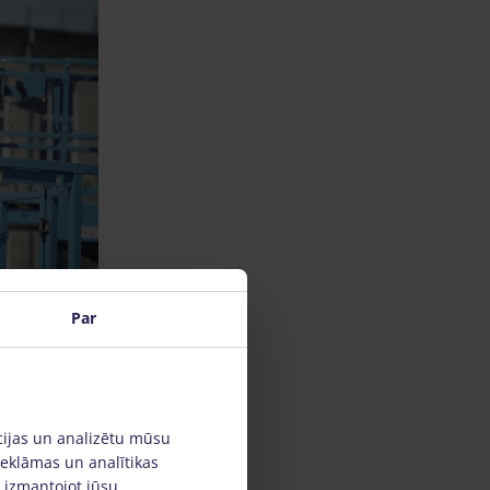
Par
cijas un analizētu mūsu
reklāmas un analītikas
, izmantojot jūsu