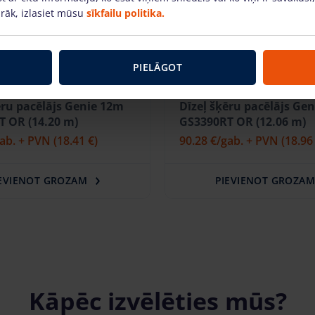
rāk, izlasiet mūsu
sīkfailu politika.
PIELĀGOT
ēru pacēlājs Genie 10m
Dīzeļ šķēru pacēlājs Gen
 OR (12.06 m)
GS4390RT OR (15.11 m)
gab. + PVN
(18.96 €)
96.74 €
/gab. + PVN
(20.32
EVIENOT GROZAM
PIEVIENOT GROZA
Kāpēc izvēlēties mūs?