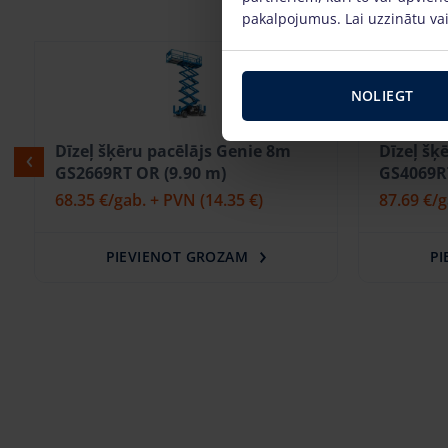
pakalpojumus. Lai uzzinātu vai
NOLIEGT
Dīzeļ šķēru pacēlājs Genie 12m
Dīzeļ šķ
GS4069RT OR (14.20 m)
GS3390RT
87.69 €
/gab. + PVN
(18.41 €)
90.28 €
/
PIEVIENOT GROZAM
PI