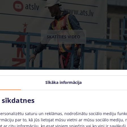
SKATĪTIES VIDEO
Sīkāka informācija
o sīkdatnes
personalizētu saturu un reklāmas, nodrošinātu sociālo mediju funk
rmāciju par to, kā jūs lietojat mūsu vietni ar mūsu sociālo mediju, 
t ar citu informāciju, ko esat viņiem sniedzis vai ko viņi ir savākuši