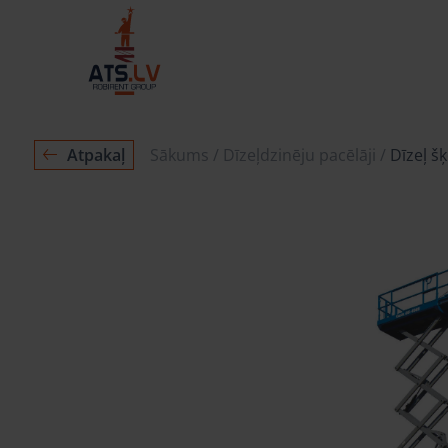
Atpakaļ
Sākums
Dīzeļdzinēju pacēlāji
Dīzeļ š