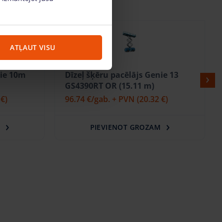
ATĻAUT VISU
ie 13
Dīzeļ šķēru pacēlājs Genie 16m
GS5390RT OR (18.15 m)
 €)
107.05 €
/gab. + PVN
(22.48 €)
M
PIEVIENOT GROZAM