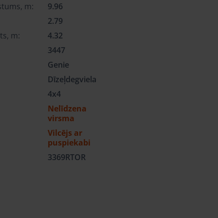
stums, m:
9.96
2.79
ts, m:
4.32
3447
Genie
Dīzeļdegviela
4x4
Nelīdzena
virsma
Vilcējs ar
puspiekabi
3369RTOR