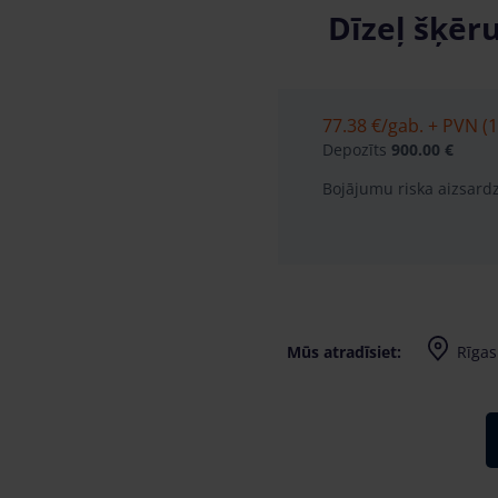
Dīzeļ šķēr
77.38 €
/gab. + PVN (1
Depozīts
900.00 €
Bojājumu riska aizsard
Mūs atradīsiet:
Rīgas 