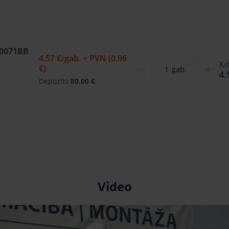
W0071BB
4.57 €
/gab. + PVN (0.96
Ko
€)
gab.
4.
Depozīts
80.00 €
Video