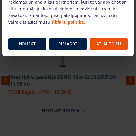
reklāmas un analītikas partneriem, kuri to var apvienot ar
citu informāciju, ko esat viņiem sniedzis vai ko viņi ir
savākuši, izmantojot jūsu pakalpojumus. Lai uzzinātu
vairāk, izlasiet mūsu
sīkfailu politika.
Mēs arī piedāvājam
NOLIEGT
PIELĀGOT
ATĻAUT VISU
Dīzeļ šķēru pacēlājs Genie 12m GS4069RT OR
(14.20 m)
87.69 €
/gab. + PVN
(18.41 €)
PIEVIENOT GROZAM