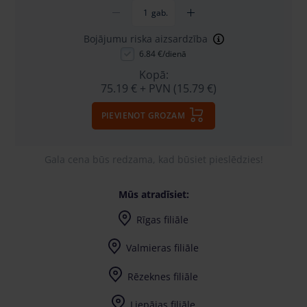
gab.
Bojājumu riska aizsardzība
6.84 €/dienā
Kopā:
75.19 €
+ PVN (15.79 €)
PIEVIENOT GROZAM
Gala cena būs redzama, kad būsiet pieslēdzies!
Mūs atradīsiet:
Rīgas filiāle
Valmieras filiāle
Rēzeknes filiāle
Liepājas filiāle