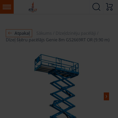
Atpakaļ
Sākums
Dīzeļdzinēju pacēlāji
Dīzeļ šķēru pacēlājs Genie 8m GS2669RT OR (9.90 m)