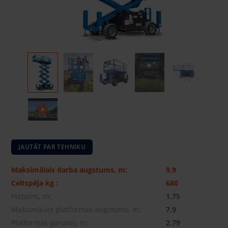
JAUTĀT PAR TEHNIKU
Maksimālais darba augstums, m:
9.9
Celtspēja kg :
680
Platums, m:
1.75
Maksimālais platformas augstums, m:
7.9
Platformas garums, m:
2.79