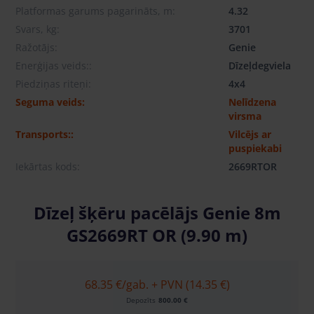
Platformas garums pagarināts, m:
4.32
Svars, kg:
3701
Ražotājs:
Genie
Enerģijas veids::
Dīzeļdegviela
Piedziņas riteņi:
4x4
Seguma veids:
Nelīdzena
virsma
Transports::
Vilcējs ar
puspiekabi
Iekārtas kods:
2669RTOR
Dīzeļ šķēru pacēlājs Genie 8m
GS2669RT OR (9.90 m)
68.35 €
/gab. + PVN (14.35 €)
Depozīts
800.00 €