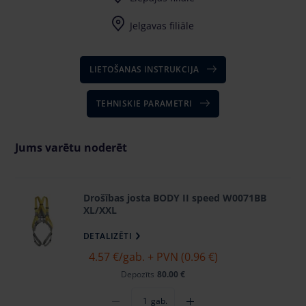
Jelgavas filiāle
LIETOŠANAS INSTRUKCIJA
TEHNISKIE PARAMETRI
Jums varētu noderēt
Drošības josta BODY II speed W0071BB
XL/XXL
DETALIZĒTI
4.57 €
/gab. + PVN (0.96 €)
Depozīts
80.00 €
gab.