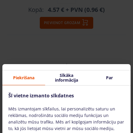
Kopā:
4.57 €
+ PVN (0.96 €)
PIEVIENOT GROZAM
Video
Sīkāka
Piekrišana
Par
informācija
Šī vietne izmanto sīkdatnes
Mēs izmantojam sīkfailus, lai personalizētu saturu un
SKATĪTIES VIDEO
reklāmas, nodrošinātu sociālo mediju funkcijas un
analizētu mūsu trafiku. Mēs arī kopīgojam informāciju par
to, kā jūs lietojat mūsu vietni ar mūsu sociālo mediju,