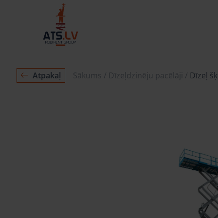
Atpakaļ
Sākums
Dīzeļdzinēju pacēlāji
Dīzeļ š