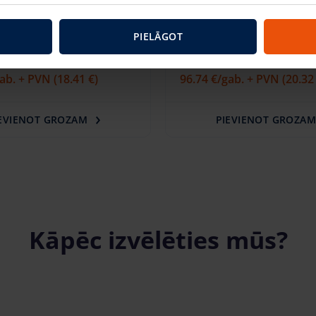
PIELĀGOT
ēru pacēlājs Genie 12m
Dīzeļ šķēru pacēlājs Gen
 OR (14.20 m)
GS4390RT OR (15.11 m)
gab. + PVN
(18.41 €)
96.74 €
/gab. + PVN
(20.32
EVIENOT GROZAM
PIEVIENOT GROZA
Kāpēc izvēlēties mūs?