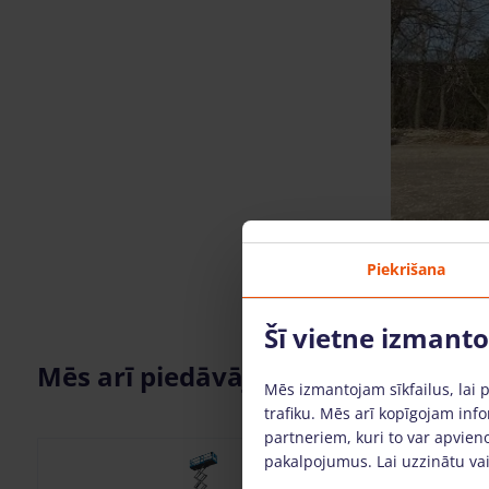
Piekrišana
Šī vietne izmant
Mēs arī piedāvājam
Mēs izmantojam sīkfailus, lai 
trafiku. Mēs arī kopīgojam info
partneriem, kuri to var apvieno
pakalpojumus. Lai uzzinātu vai