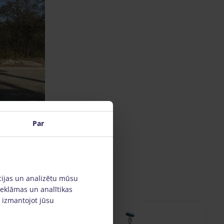
Par
cijas un analizētu mūsu
reklāmas un analītikas
, izmantojot jūsu