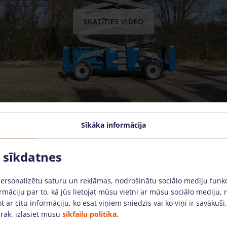
SKATĪTIES VIDEO
Sīkāka informācija
o sīkdatnes
personalizētu saturu un reklāmas, nodrošinātu sociālo mediju funk
rmāciju par to, kā jūs lietojat mūsu vietni ar mūsu sociālo mediju, 
t ar citu informāciju, ko esat viņiem sniedzis vai ko viņi ir savākuši
rāk, izlasiet mūsu
sīkfailu politika.