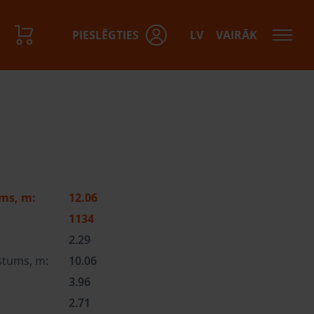
PIESLĒGTIES
LV
VAIRĀK
ms, m:
12.06
1134
2.29
stums, m:
10.06
3.96
:
2.71