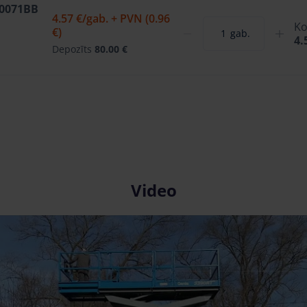
W0071BB
4.57 €
/gab. + PVN (0.96
Ko
€)
gab.
4.
Depozīts
80.00 €
Video