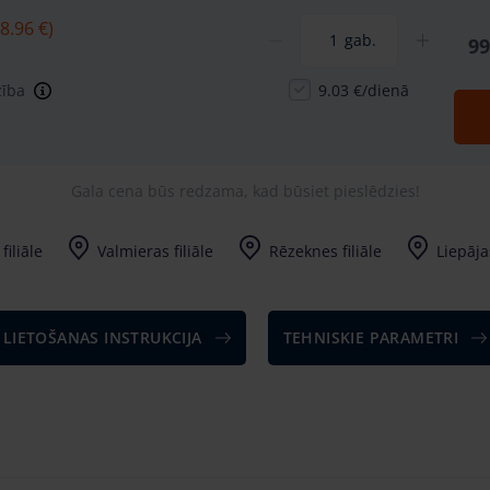
8.96 €)
gab.
99
zība
9.03 €/dienā
Gala cena būs redzama, kad būsiet pieslēdzies!
filiāle
Valmieras filiāle
Rēzeknes filiāle
Liepājas
LIETOŠANAS INSTRUKCIJA
TEHNISKIE PARAMETRI