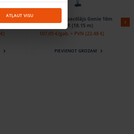
ATĻAUT VISU
ie 13
Dīzeļ šķēru pacēlājs Genie 16m
GS5390RT OR (18.15 m)
 €)
107.05 €
/gab. + PVN
(22.48 €)
M
PIEVIENOT GROZAM