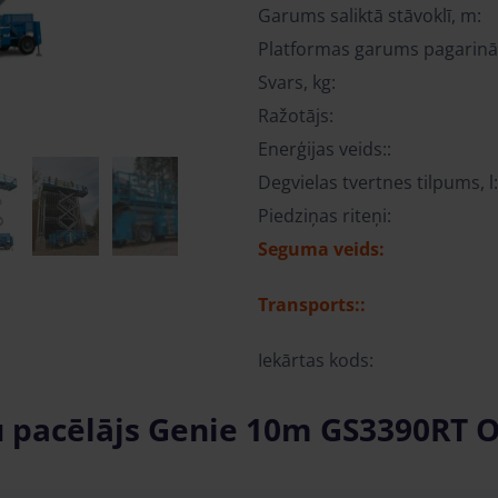
Garums saliktā stāvoklī, m:
Platformas garums pagarinā
Svars, kg:
Ražotājs:
Enerģijas veids::
Degvielas tvertnes tilpums, l
Piedziņas riteņi:
Seguma veids:
Transports::
Iekārtas kods:
u pacēlājs Genie 10m GS3390RT O