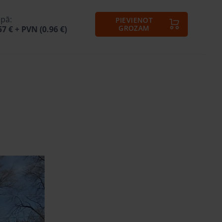
pā:
PIEVIENOT
GROZAM
57 €
+ PVN (0.96 €)