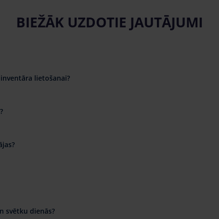
BIEŽĀK UZDOTIE JAUTĀJUMI
inventāra lietošanai?
?
ājas?
n svētku dienās?