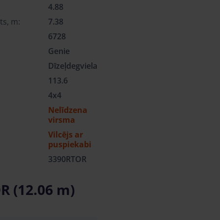
4.88
ts, m:
7.38
6728
Genie
Dīzeļdegviela
:
113.6
4x4
Nelīdzena
virsma
Vilcējs ar
puspiekabi
3390RTOR
R (12.06 m)