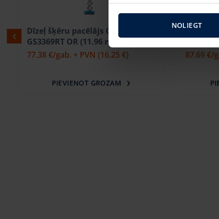
NOLIEGT
Dīzeļ šķēru pacēlājs GENIE 10m
Dīzeļ šķ
GS3369RT OR (11.96 m)
GS4069RT
77.38 €
/gab. + PVN
(16.25 €)
87.69 €
/
PIEVIENOT GROZAM
PI