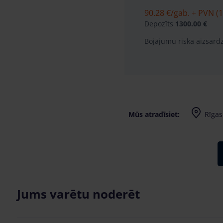
90.28 €
/gab. + PVN (1
Depozīts
1300.00 €
Bojājumu riska aizsard
Mūs atradīsiet:
Rīgas 
Jums varētu noderēt