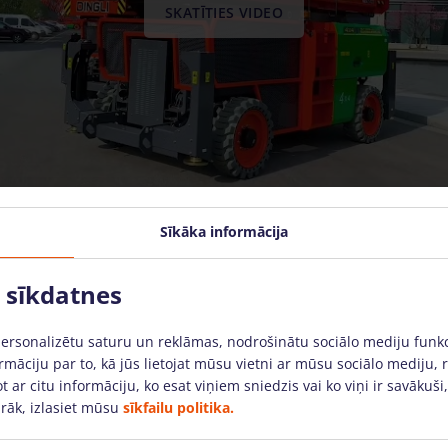
SKATĪTIES VIDEO
Sīkāka informācija
o sīkdatnes
personalizētu saturu un reklāmas, nodrošinātu sociālo mediju funk
rmāciju par to, kā jūs lietojat mūsu vietni ar mūsu sociālo mediju, 
t ar citu informāciju, ko esat viņiem sniedzis vai ko viņi ir savākuši
rāk, izlasiet mūsu
sīkfailu politika.