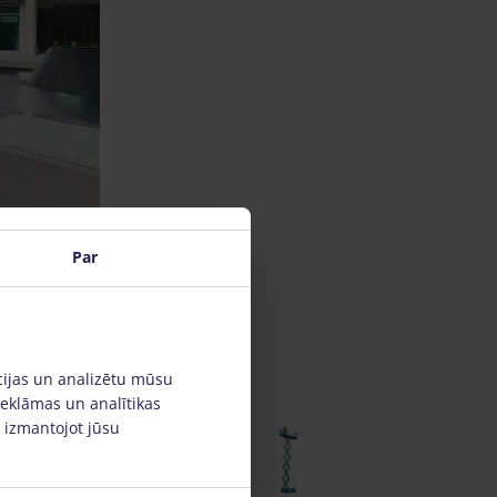
Par
cijas un analizētu mūsu
reklāmas un analītikas
, izmantojot jūsu