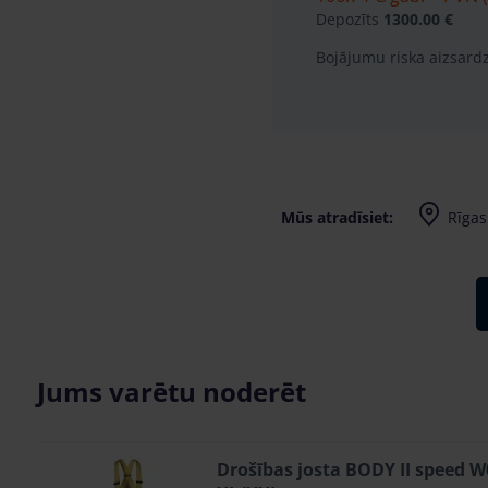
Depozīts
1300.00 €
Bojājumu riska aizsard
Mūs atradīsiet:
Rīgas 
Jums varētu noderēt
Drošības josta BODY II speed 