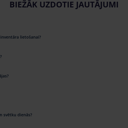
BIEŽĀK UZDOTIE JAUTĀJUMI
inventāra lietošanai?
?
ājas?
n svētku dienās?