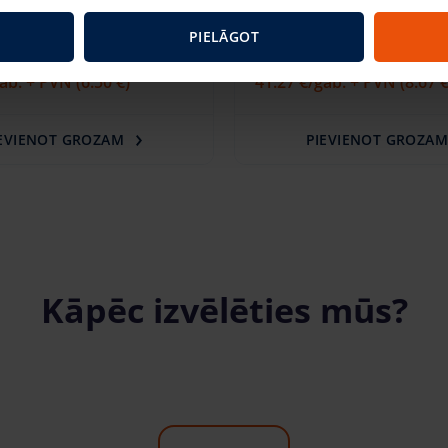
kais šķēru pacēlājs Genie
Elektriskais šķēru pacēl
PIELĀGOT
2 (6.60 m)
8m GS2632 (9.96 m)
gab. + PVN
(6.50 €)
41.27 €
/gab. + PVN
(8.67 €
EVIENOT GROZAM
PIEVIENOT GROZA
Kāpēc izvēlēties mūs?