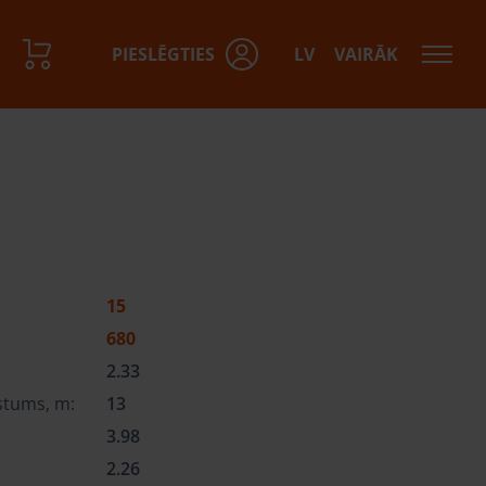
PIESLĒGTIES
LV
VAIRĀK
15
680
2.33
stums, m:
13
3.98
:
2.26