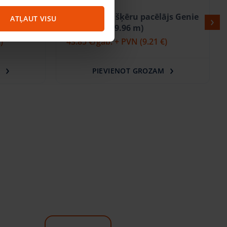
ājs Genie
Elektriskais šķēru pacēlājs Genie
ATĻAUT VISU
8m GS2646 (9.96 m)
)
43.85 €
/gab. + PVN
(9.21 €)
M
PIEVIENOT GROZAM