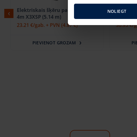
Elektriskais šķēru pacēlājs BOSS
Elektris
NOLIEGT
4m X3XSP (5.14 m)
5m GS153
23.21 €
/gab. + PVN
(4.87 €)
30.95 €
/
PIEVIENOT GROZAM
PI