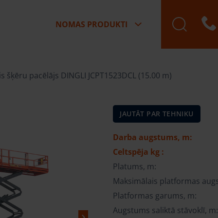
NOMAS PRODUKTI
ais šķēru pacēlājs DINGLI JCPT1523DCL (15.00 m)
JAUTĀT PAR TEHNIKU
Darba augstums, m:
Celtspēja kg :
Platums, m:
Maksimālais platformas aug
Platformas garums, m:
Augstums saliktā stāvoklī, m