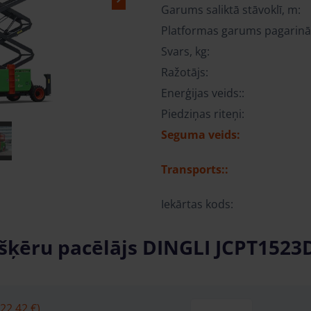
Garums saliktā stāvoklī, m:
Platformas garums pagarinā
Svars, kg:
Ražotājs:
Enerģijas veids::
Piedziņas riteņi:
Seguma veids:
Transports::
Iekārtas kods:
 šķēru pacēlājs DINGLI JCPT1523
22.42 €)