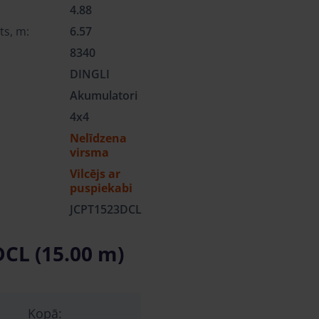
4.88
ts, m:
6.57
8340
DINGLI
Akumulatori
4x4
Nelīdzena
virsma
Vilcējs ar
puspiekabi
JCPT1523DCL
DCL (15.00 m)
Kopā: