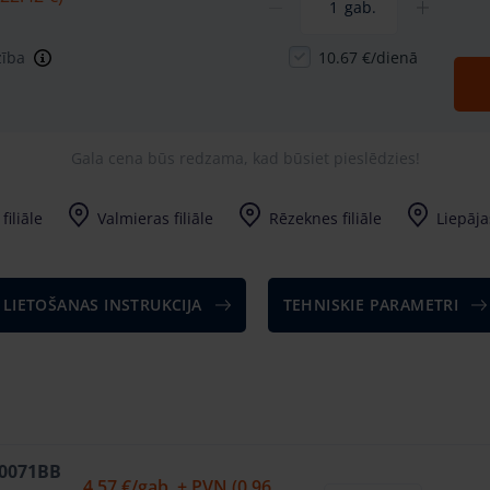
gab.
zība
10.67 €/dienā
Gala cena būs redzama, kad būsiet pieslēdzies!
filiāle
Valmieras filiāle
Rēzeknes filiāle
Liepājas
LIETOŠANAS INSTRUKCIJA
TEHNISKIE PARAMETRI
W0071BB
4.57 €
/gab. + PVN (0.96