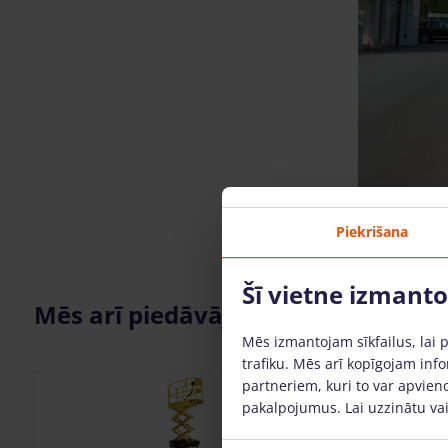
Piekrišana
Šī vietne izmant
Mēs arī piedāvājam
Mēs izmantojam sīkfailus, lai 
trafiku. Mēs arī kopīgojam info
partneriem, kuri to var apvieno
pakalpojumus. Lai uzzinātu vai